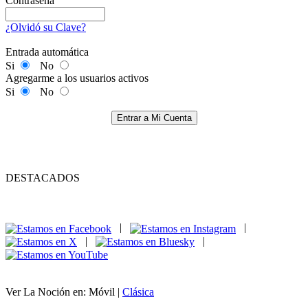
Contraseña
¿Olvidó su Clave?
Entrada automática
Si
No
Agregarme a los usuarios activos
Si
No
Entrar a Mi Cuenta
DESTACADOS
|
|
|
|
Ver La Noción en: Móvil |
Clásica