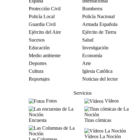
España
Internacional
Protección Civil
Bomberos
Policía Local
Policía Nacional
Guardia Civil
Armada Española
Ejército del Aire
Ejército de Tierra
Sucesos
Salud
Educación
Investigación
Medio ambiente
Economía
Deportes
Arte
Cultura
Iglesia Católica
Reportajes
Noticias del lector
Servicios
Fotos
Vídeos
Encuesta
Tiras cómicas
Vídeos La Noción
Las Columnas