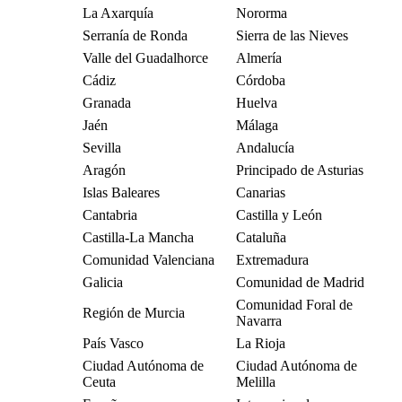
La Axarquía
Nororma
Serranía de Ronda
Sierra de las Nieves
Valle del Guadalhorce
Almería
Cádiz
Córdoba
Granada
Huelva
Jaén
Málaga
Sevilla
Andalucía
Aragón
Principado de Asturias
Islas Baleares
Canarias
Cantabria
Castilla y León
Castilla-La Mancha
Cataluña
Comunidad Valenciana
Extremadura
Galicia
Comunidad de Madrid
Comunidad Foral de
Región de Murcia
Navarra
País Vasco
La Rioja
Ciudad Autónoma de
Ciudad Autónoma de
Ceuta
Melilla