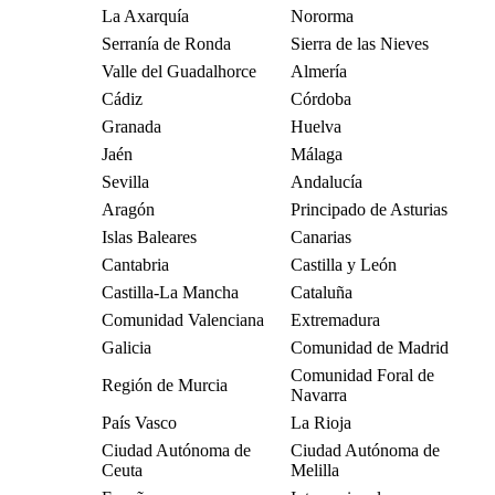
La Axarquía
Nororma
Serranía de Ronda
Sierra de las Nieves
Valle del Guadalhorce
Almería
Cádiz
Córdoba
Granada
Huelva
Jaén
Málaga
Sevilla
Andalucía
Aragón
Principado de Asturias
Islas Baleares
Canarias
Cantabria
Castilla y León
Castilla-La Mancha
Cataluña
Comunidad Valenciana
Extremadura
Galicia
Comunidad de Madrid
Comunidad Foral de
Región de Murcia
Navarra
País Vasco
La Rioja
Ciudad Autónoma de
Ciudad Autónoma de
Ceuta
Melilla