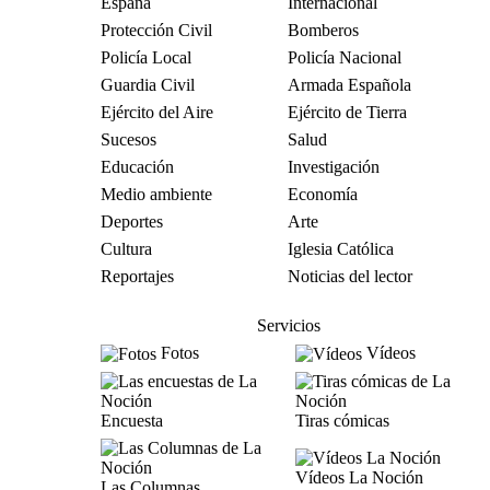
España
Internacional
Protección Civil
Bomberos
Policía Local
Policía Nacional
Guardia Civil
Armada Española
Ejército del Aire
Ejército de Tierra
Sucesos
Salud
Educación
Investigación
Medio ambiente
Economía
Deportes
Arte
Cultura
Iglesia Católica
Reportajes
Noticias del lector
Servicios
Fotos
Vídeos
Encuesta
Tiras cómicas
Vídeos La Noción
Las Columnas