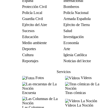
España
Internacional
Protección Civil
Bomberos
Policía Local
Policía Nacional
Guardia Civil
Armada Española
Ejército del Aire
Ejército de Tierra
Sucesos
Salud
Educación
Investigación
Medio ambiente
Economía
Deportes
Arte
Cultura
Iglesia Católica
Reportajes
Noticias del lector
Servicios
Fotos
Vídeos
Encuesta
Tiras cómicas
Vídeos La Noción
Las Columnas