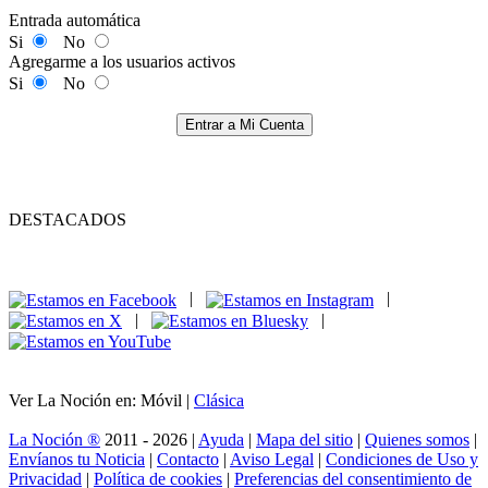
Entrada automática
Si
No
Agregarme a los usuarios activos
Si
No
Entrar a Mi Cuenta
DESTACADOS
|
|
|
|
Ver La Noción en: Móvil |
Clásica
La Noción ®
2011 - 2026 |
Ayuda
|
Mapa del sitio
|
Quienes somos
|
Envíanos tu Noticia
|
Contacto
|
Aviso Legal
|
Condiciones de Uso y
Privacidad
|
Política de cookies
|
Preferencias del consentimiento de