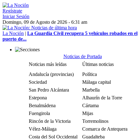
Regístrate
Iniciar Sesión
Domingo, 09 de Agosto de 2026 - 6:31 am
La Noción
|
La Guardia Civil recupera 5 vehículos robados en el
puerto de...
Noticias de Portada
Noticias más leídas
Últimas noticias
Andalucía (provincias)
Política
Sociedad
Málaga capital
San Pedro Alcántara
Marbella
Estepona
Alhaurín de la Torre
Benalmádena
Cártama
Fuengirola
Mijas
Rincón de la Victoria
Torremolinos
Vélez-Málaga
Comarca de Antequera
Costa del Sol Occidental
Guadalteba