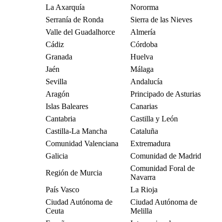
La Axarquía
Nororma
Serranía de Ronda
Sierra de las Nieves
Valle del Guadalhorce
Almería
Cádiz
Córdoba
Granada
Huelva
Jaén
Málaga
Sevilla
Andalucía
Aragón
Principado de Asturias
Islas Baleares
Canarias
Cantabria
Castilla y León
Castilla-La Mancha
Cataluña
Comunidad Valenciana
Extremadura
Galicia
Comunidad de Madrid
Comunidad Foral de
Región de Murcia
Navarra
País Vasco
La Rioja
Ciudad Autónoma de
Ciudad Autónoma de
Ceuta
Melilla