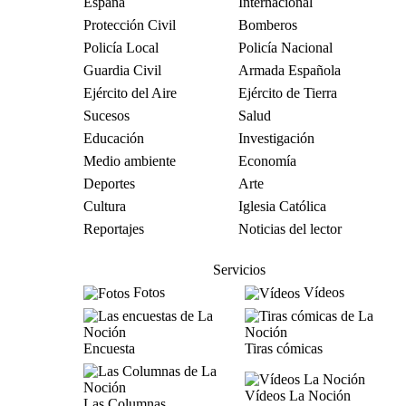
España
Internacional
Protección Civil
Bomberos
Policía Local
Policía Nacional
Guardia Civil
Armada Española
Ejército del Aire
Ejército de Tierra
Sucesos
Salud
Educación
Investigación
Medio ambiente
Economía
Deportes
Arte
Cultura
Iglesia Católica
Reportajes
Noticias del lector
Servicios
Fotos
Vídeos
Encuesta
Tiras cómicas
Vídeos La Noción
Las Columnas