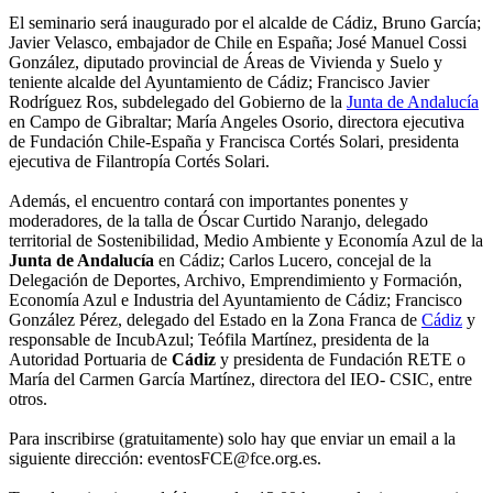
El seminario será inaugurado por el alcalde de Cádiz, Bruno García;
Javier Velasco, embajador de Chile en España; José Manuel Cossi
González, diputado provincial de Áreas de Vivienda y Suelo y
teniente alcalde del Ayuntamiento de Cádiz; Francisco Javier
Rodríguez Ros, subdelegado del Gobierno de la
Junta de Andalucía
en Campo de Gibraltar; María Angeles Osorio, directora ejecutiva
de Fundación Chile-España y Francisca Cortés Solari, presidenta
ejecutiva de Filantropía Cortés Solari.
Además, el encuentro contará con importantes ponentes y
moderadores, de la talla de Óscar Curtido Naranjo, delegado
territorial de Sostenibilidad, Medio Ambiente y Economía Azul de la
Junta de Andalucía
en Cádiz; Carlos Lucero, concejal de la
Delegación de Deportes, Archivo, Emprendimiento y Formación,
Economía Azul e Industria del Ayuntamiento de Cádiz; Francisco
González Pérez, delegado del Estado en la Zona Franca de
Cádiz
y
responsable de IncubAzul; Teófila Martínez, presidenta de la
Autoridad Portuaria de
Cádiz
y presidenta de Fundación RETE o
María del Carmen García Martínez, directora del IEO- CSIC, entre
otros.
Para inscribirse (gratuitamente) solo hay que enviar un email a la
siguiente dirección: eventosFCE@fce.org.es.