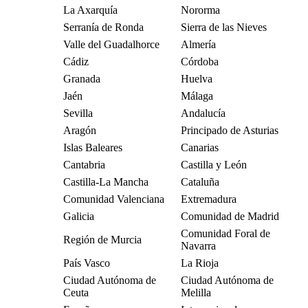
La Axarquía
Nororma
Serranía de Ronda
Sierra de las Nieves
Valle del Guadalhorce
Almería
Cádiz
Córdoba
Granada
Huelva
Jaén
Málaga
Sevilla
Andalucía
Aragón
Principado de Asturias
Islas Baleares
Canarias
Cantabria
Castilla y León
Castilla-La Mancha
Cataluña
Comunidad Valenciana
Extremadura
Galicia
Comunidad de Madrid
Comunidad Foral de
Región de Murcia
Navarra
País Vasco
La Rioja
Ciudad Autónoma de
Ciudad Autónoma de
Ceuta
Melilla