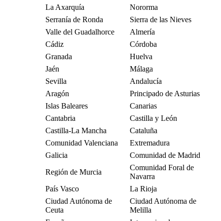
La Axarquía
Nororma
Serranía de Ronda
Sierra de las Nieves
Valle del Guadalhorce
Almería
Cádiz
Córdoba
Granada
Huelva
Jaén
Málaga
Sevilla
Andalucía
Aragón
Principado de Asturias
Islas Baleares
Canarias
Cantabria
Castilla y León
Castilla-La Mancha
Cataluña
Comunidad Valenciana
Extremadura
Galicia
Comunidad de Madrid
Comunidad Foral de
Región de Murcia
Navarra
País Vasco
La Rioja
Ciudad Autónoma de
Ciudad Autónoma de
Ceuta
Melilla