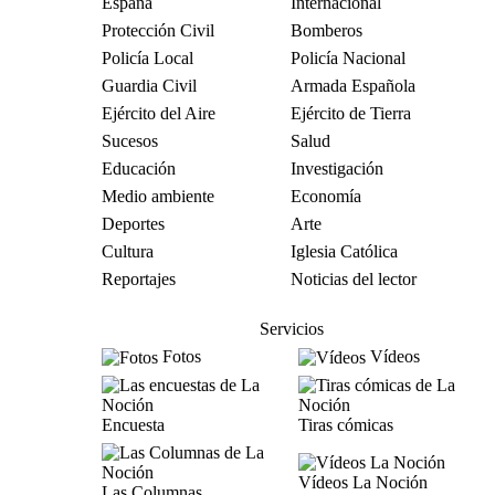
España
Internacional
Protección Civil
Bomberos
Policía Local
Policía Nacional
Guardia Civil
Armada Española
Ejército del Aire
Ejército de Tierra
Sucesos
Salud
Educación
Investigación
Medio ambiente
Economía
Deportes
Arte
Cultura
Iglesia Católica
Reportajes
Noticias del lector
Servicios
Fotos
Vídeos
Encuesta
Tiras cómicas
Vídeos La Noción
Las Columnas