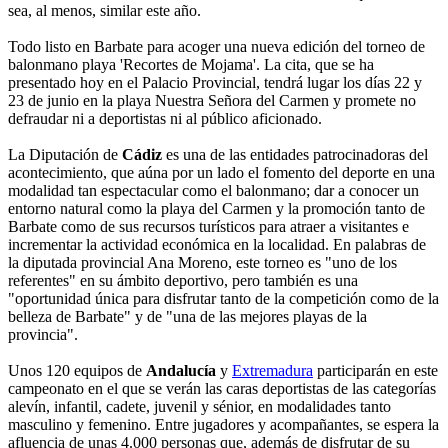
sea, al menos, similar este año.
Todo listo en Barbate para acoger una nueva edición del torneo de
balonmano playa 'Recortes de Mojama'. La cita, que se ha
presentado hoy en el Palacio Provincial, tendrá lugar los días 22 y
23 de junio en la playa Nuestra Señora del Carmen y promete no
defraudar ni a deportistas ni al público aficionado.
La Diputación de
Cádiz
es una de las entidades patrocinadoras del
acontecimiento, que aúna por un lado el fomento del deporte en una
modalidad tan espectacular como el balonmano; dar a conocer un
entorno natural como la playa del Carmen y la promoción tanto de
Barbate como de sus recursos turísticos para atraer a visitantes e
incrementar la actividad económica en la localidad. En palabras de
la diputada provincial Ana Moreno, este torneo es "uno de los
referentes" en su ámbito deportivo, pero también es una
"oportunidad única para disfrutar tanto de la competición como de la
belleza de Barbate" y de "una de las mejores playas de la
provincia".
Unos 120 equipos de
Andalucía
y
Extremadura
participarán en este
campeonato en el que se verán las caras deportistas de las categorías
alevín, infantil, cadete, juvenil y sénior, en modalidades tanto
masculino y femenino. Entre jugadores y acompañantes, se espera la
afluencia de unas 4.000 personas que, además de disfrutar de su