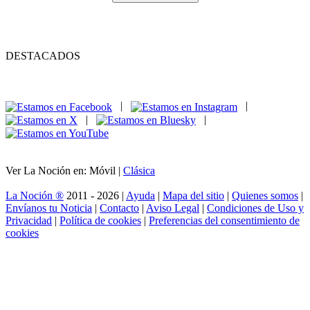
DESTACADOS
|
|
|
|
Ver La Noción en: Móvil |
Clásica
La Noción ®
2011 - 2026 |
Ayuda
|
Mapa del sitio
|
Quienes somos
|
Envíanos tu Noticia
|
Contacto
|
Aviso Legal
|
Condiciones de Uso y
Privacidad
|
Política de cookies
|
Preferencias del consentimiento de
cookies