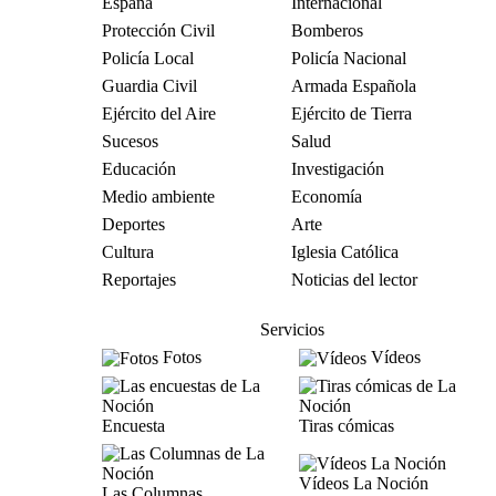
España
Internacional
Protección Civil
Bomberos
Policía Local
Policía Nacional
Guardia Civil
Armada Española
Ejército del Aire
Ejército de Tierra
Sucesos
Salud
Educación
Investigación
Medio ambiente
Economía
Deportes
Arte
Cultura
Iglesia Católica
Reportajes
Noticias del lector
Servicios
Fotos
Vídeos
Encuesta
Tiras cómicas
Vídeos La Noción
Las Columnas