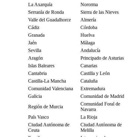
La Axarquía
Nororma
Serranía de Ronda
Sierra de las Nieves
Valle del Guadalhorce
Almería
Cádiz
Córdoba
Granada
Huelva
Jaén
Málaga
Sevilla
Andalucía
Aragón
Principado de Asturias
Islas Baleares
Canarias
Cantabria
Castilla y León
Castilla-La Mancha
Cataluña
Comunidad Valenciana
Extremadura
Galicia
Comunidad de Madrid
Comunidad Foral de
Región de Murcia
Navarra
País Vasco
La Rioja
Ciudad Autónoma de
Ciudad Autónoma de
Ceuta
Melilla