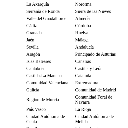
La Axarquía
Nororma
Serranía de Ronda
Sierra de las Nieves
Valle del Guadalhorce
Almería
Cádiz
Córdoba
Granada
Huelva
Jaén
Málaga
Sevilla
Andalucía
Aragón
Principado de Asturias
Islas Baleares
Canarias
Cantabria
Castilla y León
Castilla-La Mancha
Cataluña
Comunidad Valenciana
Extremadura
Galicia
Comunidad de Madrid
Comunidad Foral de
Región de Murcia
Navarra
País Vasco
La Rioja
Ciudad Autónoma de
Ciudad Autónoma de
Ceuta
Melilla