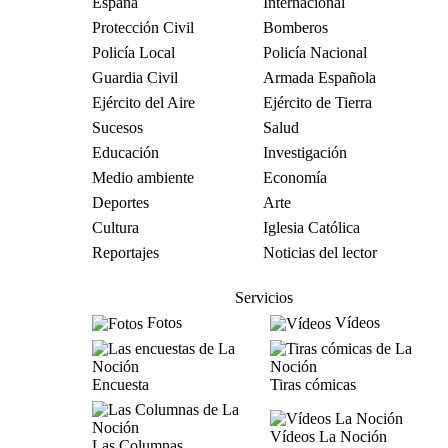
España
Internacional
Protección Civil
Bomberos
Policía Local
Policía Nacional
Guardia Civil
Armada Española
Ejército del Aire
Ejército de Tierra
Sucesos
Salud
Educación
Investigación
Medio ambiente
Economía
Deportes
Arte
Cultura
Iglesia Católica
Reportajes
Noticias del lector
Servicios
Fotos
Vídeos
Encuesta
Tiras cómicas
Vídeos La Noción
Las Columnas