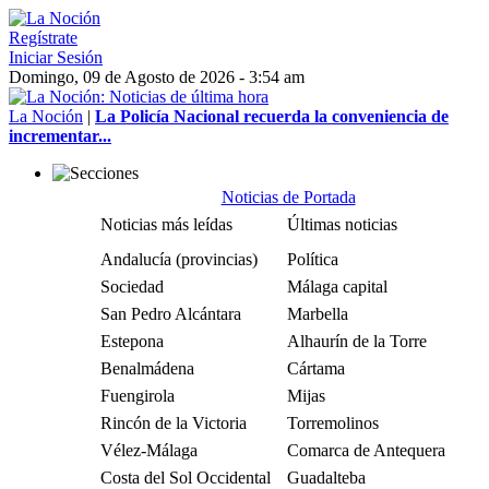
Regístrate
Iniciar Sesión
Domingo, 09 de Agosto de 2026 - 3:54 am
La Noción
|
La Policía Nacional recuerda la conveniencia de
incrementar...
Noticias de Portada
Noticias más leídas
Últimas noticias
Andalucía (provincias)
Política
Sociedad
Málaga capital
San Pedro Alcántara
Marbella
Estepona
Alhaurín de la Torre
Benalmádena
Cártama
Fuengirola
Mijas
Rincón de la Victoria
Torremolinos
Vélez-Málaga
Comarca de Antequera
Costa del Sol Occidental
Guadalteba