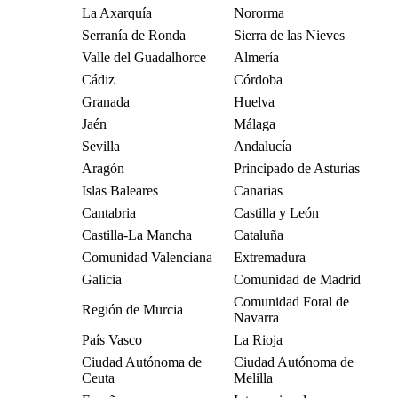
La Axarquía
Nororma
Serranía de Ronda
Sierra de las Nieves
Valle del Guadalhorce
Almería
Cádiz
Córdoba
Granada
Huelva
Jaén
Málaga
Sevilla
Andalucía
Aragón
Principado de Asturias
Islas Baleares
Canarias
Cantabria
Castilla y León
Castilla-La Mancha
Cataluña
Comunidad Valenciana
Extremadura
Galicia
Comunidad de Madrid
Comunidad Foral de
Región de Murcia
Navarra
País Vasco
La Rioja
Ciudad Autónoma de
Ciudad Autónoma de
Ceuta
Melilla