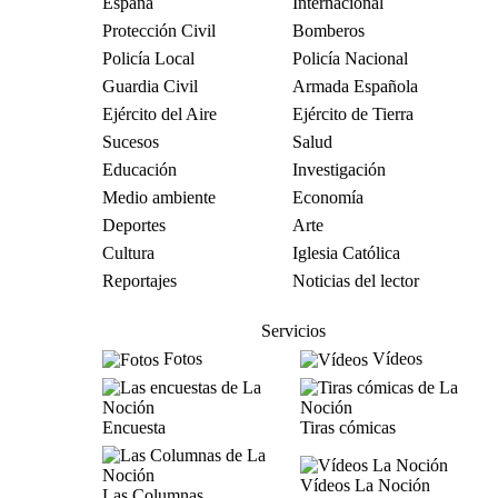
España
Internacional
Protección Civil
Bomberos
Policía Local
Policía Nacional
Guardia Civil
Armada Española
Ejército del Aire
Ejército de Tierra
Sucesos
Salud
Educación
Investigación
Medio ambiente
Economía
Deportes
Arte
Cultura
Iglesia Católica
Reportajes
Noticias del lector
Servicios
Fotos
Vídeos
Encuesta
Tiras cómicas
Vídeos La Noción
Las Columnas