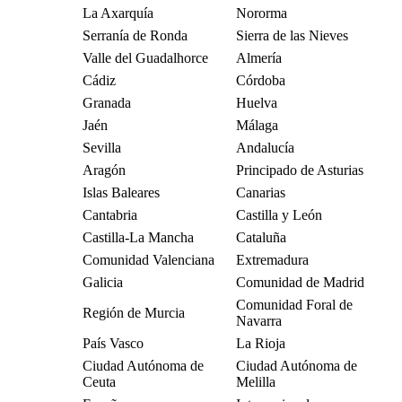
La Axarquía
Nororma
Serranía de Ronda
Sierra de las Nieves
Valle del Guadalhorce
Almería
Cádiz
Córdoba
Granada
Huelva
Jaén
Málaga
Sevilla
Andalucía
Aragón
Principado de Asturias
Islas Baleares
Canarias
Cantabria
Castilla y León
Castilla-La Mancha
Cataluña
Comunidad Valenciana
Extremadura
Galicia
Comunidad de Madrid
Comunidad Foral de
Región de Murcia
Navarra
País Vasco
La Rioja
Ciudad Autónoma de
Ciudad Autónoma de
Ceuta
Melilla