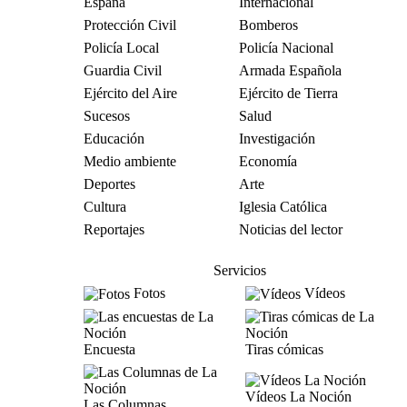
España
Internacional
Protección Civil
Bomberos
Policía Local
Policía Nacional
Guardia Civil
Armada Española
Ejército del Aire
Ejército de Tierra
Sucesos
Salud
Educación
Investigación
Medio ambiente
Economía
Deportes
Arte
Cultura
Iglesia Católica
Reportajes
Noticias del lector
Servicios
Fotos
Vídeos
Encuesta
Tiras cómicas
Vídeos La Noción
Las Columnas