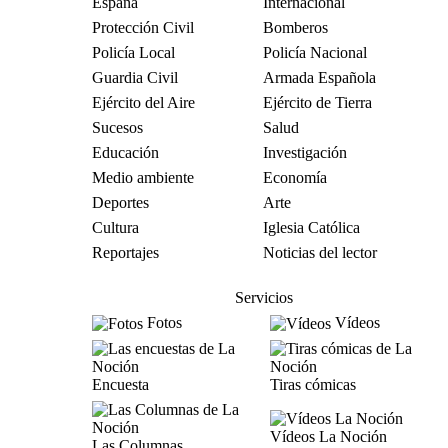
España
Internacional
Protección Civil
Bomberos
Policía Local
Policía Nacional
Guardia Civil
Armada Española
Ejército del Aire
Ejército de Tierra
Sucesos
Salud
Educación
Investigación
Medio ambiente
Economía
Deportes
Arte
Cultura
Iglesia Católica
Reportajes
Noticias del lector
Servicios
Fotos
Vídeos
Encuesta
Tiras cómicas
Vídeos La Noción
Las Columnas