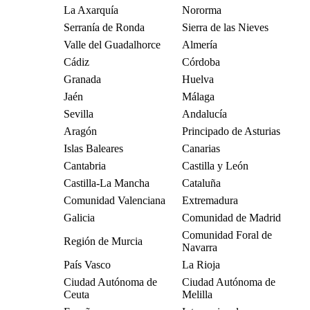
La Axarquía
Nororma
Serranía de Ronda
Sierra de las Nieves
Valle del Guadalhorce
Almería
Cádiz
Córdoba
Granada
Huelva
Jaén
Málaga
Sevilla
Andalucía
Aragón
Principado de Asturias
Islas Baleares
Canarias
Cantabria
Castilla y León
Castilla-La Mancha
Cataluña
Comunidad Valenciana
Extremadura
Galicia
Comunidad de Madrid
Comunidad Foral de
Región de Murcia
Navarra
País Vasco
La Rioja
Ciudad Autónoma de
Ciudad Autónoma de
Ceuta
Melilla