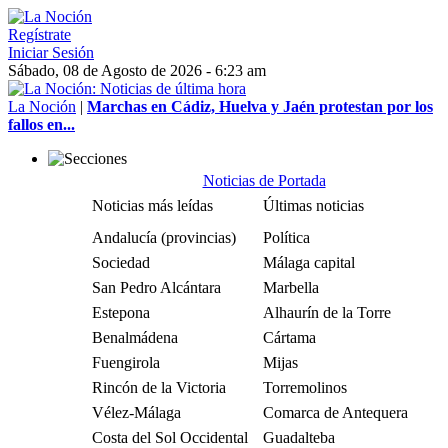
Regístrate
Iniciar Sesión
Sábado, 08 de Agosto de 2026 - 6:23 am
La Noción
|
Marchas en Cádiz, Huelva y Jaén protestan por los
fallos en...
Noticias de Portada
Noticias más leídas
Últimas noticias
Andalucía (provincias)
Política
Sociedad
Málaga capital
San Pedro Alcántara
Marbella
Estepona
Alhaurín de la Torre
Benalmádena
Cártama
Fuengirola
Mijas
Rincón de la Victoria
Torremolinos
Vélez-Málaga
Comarca de Antequera
Costa del Sol Occidental
Guadalteba