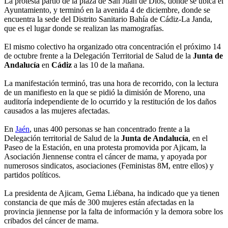
La protesta partió de la plaza de San Juan de Dios, donde se ubica el
Ayuntamiento, y terminó en la avenida 4 de diciembre, donde se
encuentra la sede del Distrito Sanitario Bahía de Cádiz-La Janda,
que es el lugar donde se realizan las mamografías.
El mismo colectivo ha organizado otra concentración el próximo 14
de octubre frente a la Delegación Territorial de Salud de la
Junta de
Andalucía
en
Cádiz
a las 10 de la mañana.
La manifestación terminó, tras una hora de recorrido, con la lectura
de un manifiesto en la que se pidió la dimisión de Moreno, una
auditoría independiente de lo ocurrido y la restitución de los daños
causados a las mujeres afectadas.
En
Jaén
, unas 400 personas se han concentrado frente a la
Delegación territorial de Salud de la
Junta de Andalucía
, en el
Paseo de la Estación, en una protesta promovida por Ajicam, la
Asociación Jiennense contra el cáncer de mama, y apoyada por
numerosos sindicatos, asociaciones (Feministas 8M, entre ellos) y
partidos políticos.
La presidenta de Ajicam, Gema Liébana, ha indicado que ya tienen
constancia de que más de 300 mujeres están afectadas en la
provincia jiennense por la falta de información y la demora sobre los
cribados del cáncer de mama.