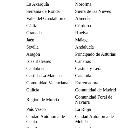
La Axarquía
Nororma
Serranía de Ronda
Sierra de las Nieves
Valle del Guadalhorce
Almería
Cádiz
Córdoba
Granada
Huelva
Jaén
Málaga
Sevilla
Andalucía
Aragón
Principado de Asturias
Islas Baleares
Canarias
Cantabria
Castilla y León
Castilla-La Mancha
Cataluña
Comunidad Valenciana
Extremadura
Galicia
Comunidad de Madrid
Comunidad Foral de
Región de Murcia
Navarra
País Vasco
La Rioja
Ciudad Autónoma de
Ciudad Autónoma de
Ceuta
Melilla