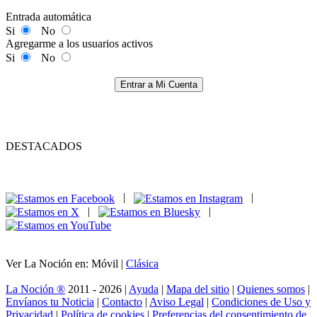
Entrada automática
Si
No
Agregarme a los usuarios activos
Si
No
Entrar a Mi Cuenta
DESTACADOS
|
|
|
|
Ver La Noción en: Móvil |
Clásica
La Noción ®
2011 - 2026 |
Ayuda
|
Mapa del sitio
|
Quienes somos
|
Envíanos tu Noticia
|
Contacto
|
Aviso Legal
|
Condiciones de Uso y
Privacidad
|
Política de cookies
|
Preferencias del consentimiento de