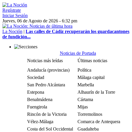
Regístrate
Iniciar Sesión
Jueves, 06 de Agosto de 2026 - 6:32 pm
La Noción
|
Las calles de Cádiz recuperarán los guardacantones
de fundición...
Noticias de Portada
Noticias más leídas
Últimas noticias
Andalucía (provincias)
Política
Sociedad
Málaga capital
San Pedro Alcántara
Marbella
Estepona
Alhaurín de la Torre
Benalmádena
Cártama
Fuengirola
Mijas
Rincón de la Victoria
Torremolinos
Vélez-Málaga
Comarca de Antequera
Costa del Sol Occidental
Guadalteba