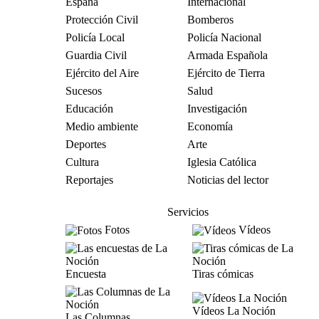
España
Internacional
Protección Civil
Bomberos
Policía Local
Policía Nacional
Guardia Civil
Armada Española
Ejército del Aire
Ejército de Tierra
Sucesos
Salud
Educación
Investigación
Medio ambiente
Economía
Deportes
Arte
Cultura
Iglesia Católica
Reportajes
Noticias del lector
Servicios
Fotos
Vídeos
Encuesta
Tiras cómicas
Vídeos La Noción
Las Columnas