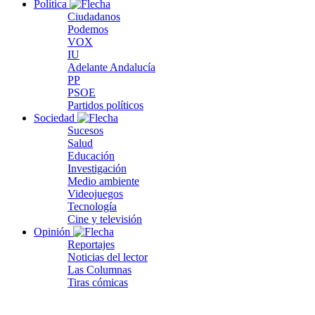
Política
Ciudadanos
Podemos
VOX
IU
Adelante Andalucía
PP
PSOE
Partidos políticos
Sociedad
Sucesos
Salud
Educación
Investigación
Medio ambiente
Videojuegos
Tecnología
Cine y televisión
Opinión
Reportajes
Noticias del lector
Las Columnas
Tiras cómicas