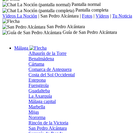
Pantalla normal
Pantalla completa
Vídeos La Noción
|
San Pedro Alcántara
|
Fotos
|
Vídeos
|
Tu Noticia
San Pedro Alcántara
Guía de San Pedro Alcántara
Málaga
Alhaurín de la Torre
Benalmádena
Cártama
Comarca de Antequera
Costa del Sol Occidental
Estepona
Fuengirola
Guadalteba
La Axarquía
Málaga capital
Marbella
Mijas
Nororma
Rincón de la Victoria
San Pedro Alcántara