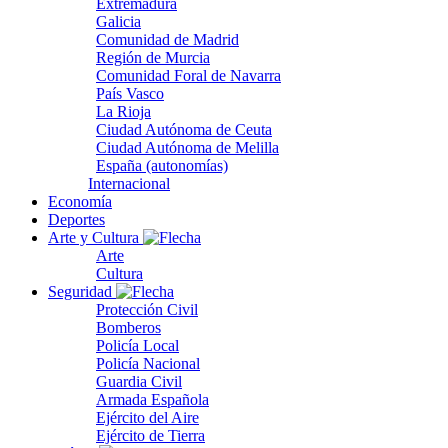
Extremadura
Galicia
Comunidad de Madrid
Región de Murcia
Comunidad Foral de Navarra
País Vasco
La Rioja
Ciudad Autónoma de Ceuta
Ciudad Autónoma de Melilla
España (autonomías)
Internacional
Economía
Deportes
Arte y Cultura
Arte
Cultura
Seguridad
Protección Civil
Bomberos
Policía Local
Policía Nacional
Guardia Civil
Armada Española
Ejército del Aire
Ejército de Tierra