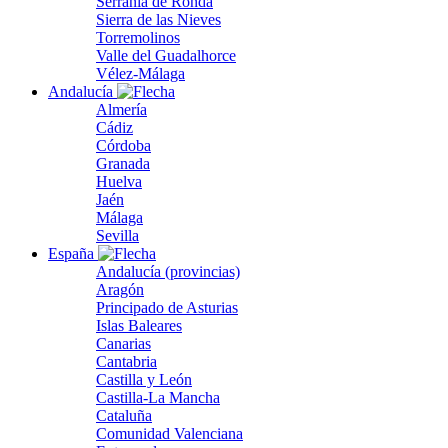
Serranía de Ronda
Sierra de las Nieves
Torremolinos
Valle del Guadalhorce
Vélez-Málaga
Andalucía
Almería
Cádiz
Córdoba
Granada
Huelva
Jaén
Málaga
Sevilla
España
Andalucía (provincias)
Aragón
Principado de Asturias
Islas Baleares
Canarias
Cantabria
Castilla y León
Castilla-La Mancha
Cataluña
Comunidad Valenciana