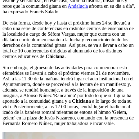
visible y sensibilizar, en este caso, sobre la historia, obstáculos y
retos que la comunidad gitana en
Andalucía
afronta en su día a día",
ha expresado Francis Salado.
De esta forma, desde hoy y hasta el próximo lunes 24 se llevará a
cabo una serie de conferencias en distintos centros de enseñanza de
la localidad a cargo de Séfora Vargas, mujer que cuenta con un
dilatado curriculum en cuanto a la lucha y reconocimiento de los
derechos de la comunidad gitana. Así pues, se va a llevar a cabo un
total de 10 conferencias dirigidas al alumnado de los distintos
centros educativos de
Chiclana
.
Sin embargo, el grueso de las actividades para conmemorar esta
efemérides se llevará a cabo el próximo viernes 21 de noviembre.
Así, a las 11.30 de la mañana tendrá lugar el acto institucional en el
Ayuntamiento, donde se procederá a la lectura de un manifiesto y,
además, se rendirá homenaje, a través de la imposición de una
insignia, a Alonso Núñez 'Rancapino' por todo lo que su figura ha
aportado a la comunidad gitana y a
Chiclana
a lo largo de toda su
vida. Posteriormente, a las 12.00 horas, tendrá lugar el tradicional
izado de la bandera romaní mientras se entona el himno 'Gelem,
gelem' en la plaza de Jesús Nazareno, contando con la presencia de
Bernarda Romero Núñez, mujer trabajadora e incansable.