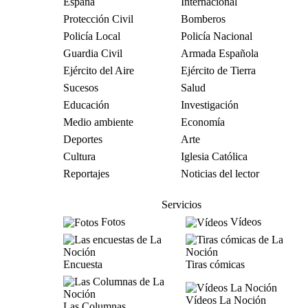
España
Internacional
Protección Civil
Bomberos
Policía Local
Policía Nacional
Guardia Civil
Armada Española
Ejército del Aire
Ejército de Tierra
Sucesos
Salud
Educación
Investigación
Medio ambiente
Economía
Deportes
Arte
Cultura
Iglesia Católica
Reportajes
Noticias del lector
Servicios
Fotos
Vídeos
Encuesta
Tiras cómicas
Vídeos La Noción
Las Columnas