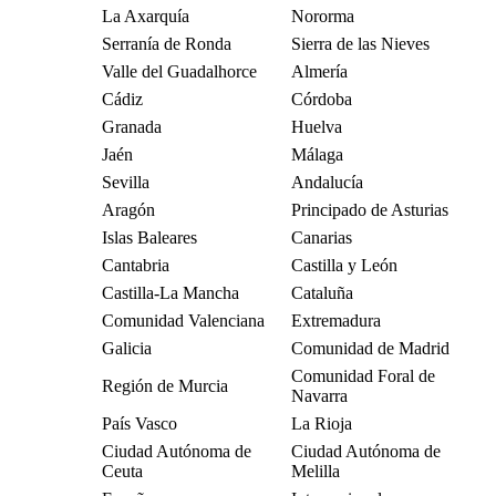
La Axarquía
Nororma
Serranía de Ronda
Sierra de las Nieves
Valle del Guadalhorce
Almería
Cádiz
Córdoba
Granada
Huelva
Jaén
Málaga
Sevilla
Andalucía
Aragón
Principado de Asturias
Islas Baleares
Canarias
Cantabria
Castilla y León
Castilla-La Mancha
Cataluña
Comunidad Valenciana
Extremadura
Galicia
Comunidad de Madrid
Comunidad Foral de
Región de Murcia
Navarra
País Vasco
La Rioja
Ciudad Autónoma de
Ciudad Autónoma de
Ceuta
Melilla