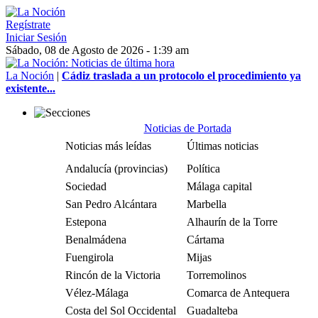
Regístrate
Iniciar Sesión
Sábado, 08 de Agosto de 2026 - 1:39 am
La Noción
|
Cádiz traslada a un protocolo el procedimiento ya
existente...
Noticias de Portada
Noticias más leídas
Últimas noticias
Andalucía (provincias)
Política
Sociedad
Málaga capital
San Pedro Alcántara
Marbella
Estepona
Alhaurín de la Torre
Benalmádena
Cártama
Fuengirola
Mijas
Rincón de la Victoria
Torremolinos
Vélez-Málaga
Comarca de Antequera
Costa del Sol Occidental
Guadalteba