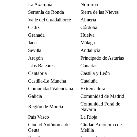
La Axarquía
Nororma
Serranía de Ronda
Sierra de las Nieves
Valle del Guadalhorce
Almería
Cádiz
Córdoba
Granada
Huelva
Jaén
Málaga
Sevilla
Andalucía
Aragón
Principado de Asturias
Islas Baleares
Canarias
Cantabria
Castilla y León
Castilla-La Mancha
Cataluña
Comunidad Valenciana
Extremadura
Galicia
Comunidad de Madrid
Comunidad Foral de
Región de Murcia
Navarra
País Vasco
La Rioja
Ciudad Autónoma de
Ciudad Autónoma de
Ceuta
Melilla