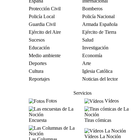
España
Internacional
Protección Civil
Bomberos
Policía Local
Policía Nacional
Guardia Civil
Armada Española
Ejército del Aire
Ejército de Tierra
Sucesos
Salud
Educación
Investigación
Medio ambiente
Economía
Deportes
Arte
Cultura
Iglesia Católica
Reportajes
Noticias del lector
Servicios
Fotos
Vídeos
Encuesta
Tiras cómicas
Vídeos La Noción
Las Columnas