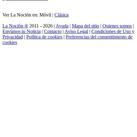
Ver La Noción en: Móvil |
Clásica
La Noción ®
2011 - 2026 |
Ayuda
|
Mapa del sitio
|
Quienes somos
|
Envíanos tu Noticia
|
Contacto
|
Aviso Legal
|
Condiciones de Uso y
Privacidad
|
Política de cookies
|
Preferencias del consentimiento de
cookies