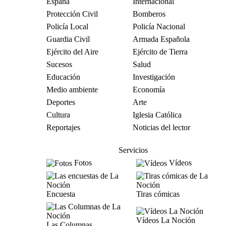
España
Internacional
Protección Civil
Bomberos
Policía Local
Policía Nacional
Guardia Civil
Armada Española
Ejército del Aire
Ejército de Tierra
Sucesos
Salud
Educación
Investigación
Medio ambiente
Economía
Deportes
Arte
Cultura
Iglesia Católica
Reportajes
Noticias del lector
Servicios
Fotos
Vídeos
Encuesta
Tiras cómicas
Vídeos La Noción
Las Columnas