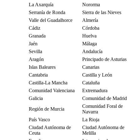
La Axarquía
Nororma
Serranía de Ronda
Sierra de las Nieves
Valle del Guadalhorce
Almería
Cádiz
Córdoba
Granada
Huelva
Jaén
Málaga
Sevilla
Andalucía
Aragón
Principado de Asturias
Islas Baleares
Canarias
Cantabria
Castilla y León
Castilla-La Mancha
Cataluña
Comunidad Valenciana
Extremadura
Galicia
Comunidad de Madrid
Comunidad Foral de
Región de Murcia
Navarra
País Vasco
La Rioja
Ciudad Autónoma de
Ciudad Autónoma de
Ceuta
Melilla