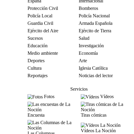
España
Internacional
Protección Civil
Bomberos
Policía Local
Policía Nacional
Guardia Civil
Armada Española
Ejército del Aire
Ejército de Tierra
Sucesos
Salud
Educación
Investigación
Medio ambiente
Economía
Deportes
Arte
Cultura
Iglesia Católica
Reportajes
Noticias del lector
Servicios
Fotos
Vídeos
Encuesta
Tiras cómicas
Vídeos La Noción
Las Columnas