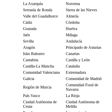
La Axarquía
Nororma
Serranía de Ronda
Sierra de las Nieves
Valle del Guadalhorce
Almería
Cádiz
Córdoba
Granada
Huelva
Jaén
Málaga
Sevilla
Andalucía
Aragón
Principado de Asturias
Islas Baleares
Canarias
Cantabria
Castilla y León
Castilla-La Mancha
Cataluña
Comunidad Valenciana
Extremadura
Galicia
Comunidad de Madrid
Comunidad Foral de
Región de Murcia
Navarra
País Vasco
La Rioja
Ciudad Autónoma de
Ciudad Autónoma de
Ceuta
Melilla