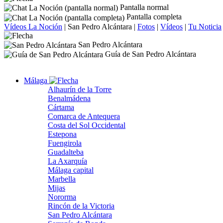
Pantalla normal
Pantalla completa
Vídeos La Noción
|
San Pedro Alcántara
|
Fotos
|
Vídeos
|
Tu Noticia
San Pedro Alcántara
Guía de San Pedro Alcántara
Málaga
Alhaurín de la Torre
Benalmádena
Cártama
Comarca de Antequera
Costa del Sol Occidental
Estepona
Fuengirola
Guadalteba
La Axarquía
Málaga capital
Marbella
Mijas
Nororma
Rincón de la Victoria
San Pedro Alcántara