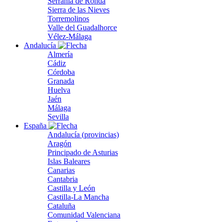
Serranía de Ronda
Sierra de las Nieves
Torremolinos
Valle del Guadalhorce
Vélez-Málaga
Andalucía
Almería
Cádiz
Córdoba
Granada
Huelva
Jaén
Málaga
Sevilla
España
Andalucía (provincias)
Aragón
Principado de Asturias
Islas Baleares
Canarias
Cantabria
Castilla y León
Castilla-La Mancha
Cataluña
Comunidad Valenciana