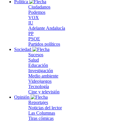
Política
Ciudadanos
Podemos
VOX
IU
Adelante Andalucía
PP
PSOE
Partidos políticos
Sociedad
Sucesos
Salud
Educación
Investigación
Medio ambiente
Videojuegos
Tecnología
Cine y televisión
Opinión
Reportajes
Noticias del lector
Las Columnas
Tiras cómicas