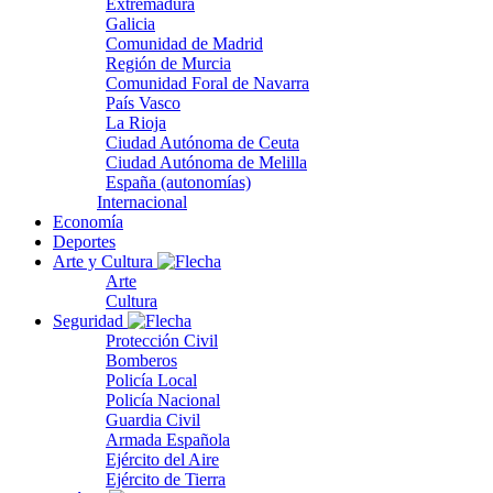
Extremadura
Galicia
Comunidad de Madrid
Región de Murcia
Comunidad Foral de Navarra
País Vasco
La Rioja
Ciudad Autónoma de Ceuta
Ciudad Autónoma de Melilla
España (autonomías)
Internacional
Economía
Deportes
Arte y Cultura
Arte
Cultura
Seguridad
Protección Civil
Bomberos
Policía Local
Policía Nacional
Guardia Civil
Armada Española
Ejército del Aire
Ejército de Tierra