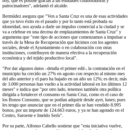
hoy, que es posible gracias a las entidades colaboradoras y
patrocinadores", adelantó el alcalde.
Bermúdez asegura que "Ven a Santa Cruz es una de esas actividades
que ya tuvo éxito en el pasado y por lo tanto está probada su
idoneidad, nos ayuda a darle un impulso comercial a la ciudad y se
va a celebrar en una decena de emplazamientos de Santa Cruz" y
argumenta que "este tipo de acciones que comenzamos a impulsar a
través de la Mesa de Recuperación que hicimos con los agentes
sociales, desde el Ayuntamiento o en colaboración con otras
instituciones, contribuyen de manera efectiva a la recuperación
económica y del tejido productivo local".
"Por dar algunos datos –detalla el primer edil-, la contratación en el
municipio ha crecido un 27% en agosto con respecto al mismo mes
del año anterior y el paro ha bajado en un año un 12%; es decir, más
de 3.000 personas han vuelto a la actividad laboral en los últimos 12
meses" e indica que "por otro lado, tenemos también otra política
dirigida a fortalecer el consumo en Santa Cruz, como es el caso de
los Bonos Consumo, que se podían adquirir desde ayer, lunes; pues
les tengo que anunciar que en el primer día se han vendido 8.995
bonos, por un importe de 124.663 euros, y ya se han agotado en el
Centro, Suroeste e Imeldo Serís".
Por su parte, Alfonso Cabello sostiene que "esta iniciativa vuelve,