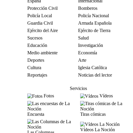
España
Internacional
Protección Civil
Bomberos
Policía Local
Policía Nacional
Guardia Civil
Armada Española
Ejército del Aire
Ejército de Tierra
Sucesos
Salud
Educación
Investigación
Medio ambiente
Economía
Deportes
Arte
Cultura
Iglesia Católica
Reportajes
Noticias del lector
Servicios
Fotos
Vídeos
Encuesta
Tiras cómicas
Vídeos La Noción
Las Columnas