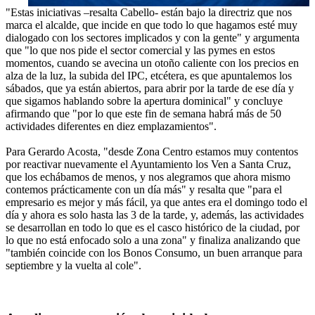
"Estas iniciativas –resalta Cabello- están bajo la directriz que nos
marca el alcalde, que incide en que todo lo que hagamos esté muy
dialogado con los sectores implicados y con la gente" y argumenta
que "lo que nos pide el sector comercial y las pymes en estos
momentos, cuando se avecina un otoño caliente con los precios en
alza de la luz, la subida del IPC, etcétera, es que apuntalemos los
sábados, que ya están abiertos, para abrir por la tarde de ese día y
que sigamos hablando sobre la apertura dominical" y concluye
afirmando que "por lo que este fin de semana habrá más de 50
actividades diferentes en diez emplazamientos".
Para Gerardo Acosta, "desde Zona Centro estamos muy contentos
por reactivar nuevamente el Ayuntamiento los Ven a Santa Cruz,
que los echábamos de menos, y nos alegramos que ahora mismo
contemos prácticamente con un día más" y resalta que "para el
empresario es mejor y más fácil, ya que antes era el domingo todo el
día y ahora es solo hasta las 3 de la tarde, y, además, las actividades
se desarrollan en todo lo que es el casco histórico de la ciudad, por
lo que no está enfocado solo a una zona" y finaliza analizando que
"también coincide con los Bonos Consumo, un buen arranque para
septiembre y la vuelta al cole".