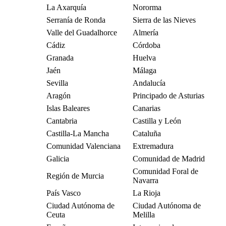
La Axarquía
Nororma
Serranía de Ronda
Sierra de las Nieves
Valle del Guadalhorce
Almería
Cádiz
Córdoba
Granada
Huelva
Jaén
Málaga
Sevilla
Andalucía
Aragón
Principado de Asturias
Islas Baleares
Canarias
Cantabria
Castilla y León
Castilla-La Mancha
Cataluña
Comunidad Valenciana
Extremadura
Galicia
Comunidad de Madrid
Comunidad Foral de
Región de Murcia
Navarra
País Vasco
La Rioja
Ciudad Autónoma de
Ciudad Autónoma de
Ceuta
Melilla