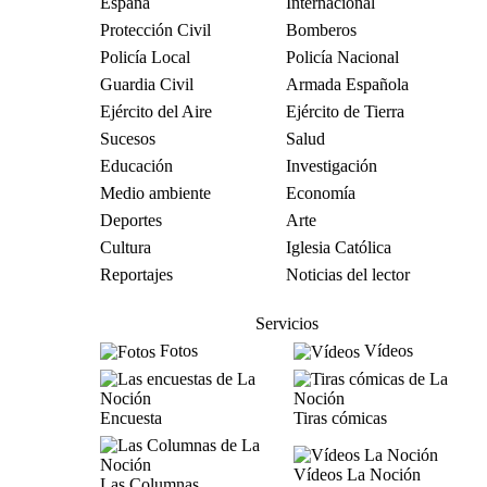
España
Internacional
Protección Civil
Bomberos
Policía Local
Policía Nacional
Guardia Civil
Armada Española
Ejército del Aire
Ejército de Tierra
Sucesos
Salud
Educación
Investigación
Medio ambiente
Economía
Deportes
Arte
Cultura
Iglesia Católica
Reportajes
Noticias del lector
Servicios
Fotos
Vídeos
Encuesta
Tiras cómicas
Vídeos La Noción
Las Columnas