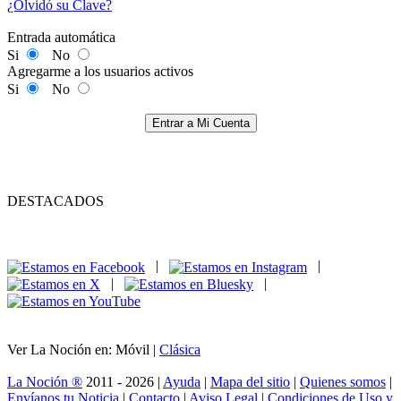
¿Olvidó su Clave?
Entrada automática
Si
No
Agregarme a los usuarios activos
Si
No
Entrar a Mi Cuenta
DESTACADOS
|
|
|
|
Ver La Noción en: Móvil |
Clásica
La Noción ®
2011 - 2026 |
Ayuda
|
Mapa del sitio
|
Quienes somos
|
Envíanos tu Noticia
|
Contacto
|
Aviso Legal
|
Condiciones de Uso y