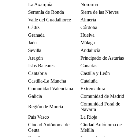
La Axarquía
Nororma
Serranía de Ronda
Sierra de las Nieves
Valle del Guadalhorce
Almería
Cádiz
Córdoba
Granada
Huelva
Jaén
Málaga
Sevilla
Andalucía
Aragón
Principado de Asturias
Islas Baleares
Canarias
Cantabria
Castilla y León
Castilla-La Mancha
Cataluña
Comunidad Valenciana
Extremadura
Galicia
Comunidad de Madrid
Comunidad Foral de
Región de Murcia
Navarra
País Vasco
La Rioja
Ciudad Autónoma de
Ciudad Autónoma de
Ceuta
Melilla