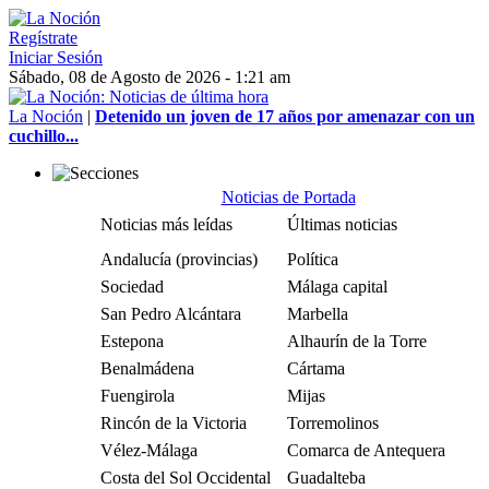
Regístrate
Iniciar Sesión
Sábado, 08 de Agosto de 2026 - 1:21 am
La Noción
|
Detenido un joven de 17 años por amenazar con un
cuchillo...
Noticias de Portada
Noticias más leídas
Últimas noticias
Andalucía (provincias)
Política
Sociedad
Málaga capital
San Pedro Alcántara
Marbella
Estepona
Alhaurín de la Torre
Benalmádena
Cártama
Fuengirola
Mijas
Rincón de la Victoria
Torremolinos
Vélez-Málaga
Comarca de Antequera
Costa del Sol Occidental
Guadalteba