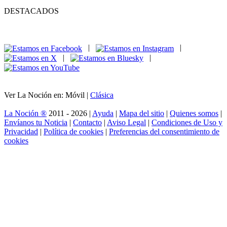
DESTACADOS
|
|
|
|
Ver La Noción en: Móvil |
Clásica
La Noción ®
2011 - 2026 |
Ayuda
|
Mapa del sitio
|
Quienes somos
|
Envíanos tu Noticia
|
Contacto
|
Aviso Legal
|
Condiciones de Uso y
Privacidad
|
Política de cookies
|
Preferencias del consentimiento de
cookies