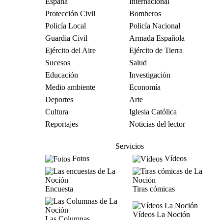
España
Internacional
Protección Civil
Bomberos
Policía Local
Policía Nacional
Guardia Civil
Armada Española
Ejército del Aire
Ejército de Tierra
Sucesos
Salud
Educación
Investigación
Medio ambiente
Economía
Deportes
Arte
Cultura
Iglesia Católica
Reportajes
Noticias del lector
Servicios
Fotos
Vídeos
Encuesta
Tiras cómicas
Vídeos La Noción
Las Columnas