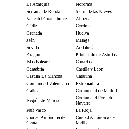
La Axarquía
Nororma
Serranía de Ronda
Sierra de las Nieves
Valle del Guadalhorce
Almería
Cádiz
Córdoba
Granada
Huelva
Jaén
Málaga
Sevilla
Andalucía
Aragón
Principado de Asturias
Islas Baleares
Canarias
Cantabria
Castilla y León
Castilla-La Mancha
Cataluña
Comunidad Valenciana
Extremadura
Galicia
Comunidad de Madrid
Comunidad Foral de
Región de Murcia
Navarra
País Vasco
La Rioja
Ciudad Autónoma de
Ciudad Autónoma de
Ceuta
Melilla