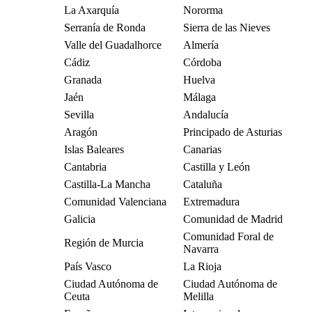
La Axarquía
Nororma
Serranía de Ronda
Sierra de las Nieves
Valle del Guadalhorce
Almería
Cádiz
Córdoba
Granada
Huelva
Jaén
Málaga
Sevilla
Andalucía
Aragón
Principado de Asturias
Islas Baleares
Canarias
Cantabria
Castilla y León
Castilla-La Mancha
Cataluña
Comunidad Valenciana
Extremadura
Galicia
Comunidad de Madrid
Comunidad Foral de
Región de Murcia
Navarra
País Vasco
La Rioja
Ciudad Autónoma de
Ciudad Autónoma de
Ceuta
Melilla