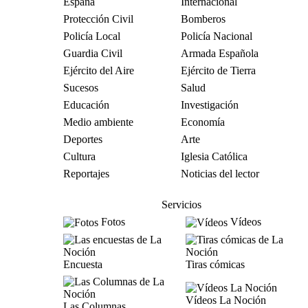
España
Internacional
Protección Civil
Bomberos
Policía Local
Policía Nacional
Guardia Civil
Armada Española
Ejército del Aire
Ejército de Tierra
Sucesos
Salud
Educación
Investigación
Medio ambiente
Economía
Deportes
Arte
Cultura
Iglesia Católica
Reportajes
Noticias del lector
Servicios
Fotos
Vídeos
Encuesta
Tiras cómicas
Vídeos La Noción
Las Columnas