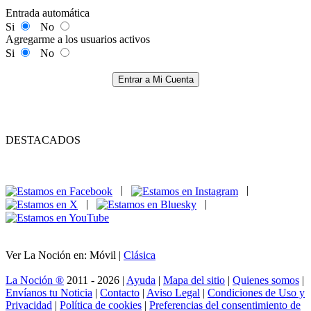
Entrada automática
Si
No
Agregarme a los usuarios activos
Si
No
Entrar a Mi Cuenta
DESTACADOS
|
|
|
|
Ver La Noción en: Móvil |
Clásica
La Noción ®
2011 - 2026 |
Ayuda
|
Mapa del sitio
|
Quienes somos
|
Envíanos tu Noticia
|
Contacto
|
Aviso Legal
|
Condiciones de Uso y
Privacidad
|
Política de cookies
|
Preferencias del consentimiento de