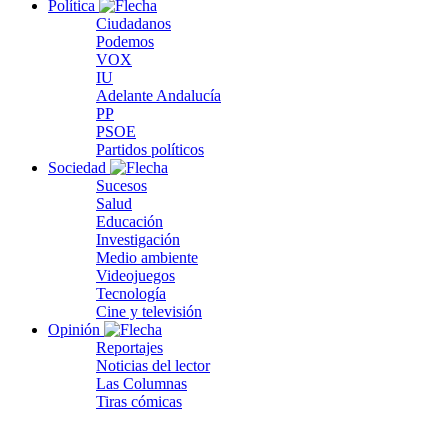
Política
Ciudadanos
Podemos
VOX
IU
Adelante Andalucía
PP
PSOE
Partidos políticos
Sociedad
Sucesos
Salud
Educación
Investigación
Medio ambiente
Videojuegos
Tecnología
Cine y televisión
Opinión
Reportajes
Noticias del lector
Las Columnas
Tiras cómicas