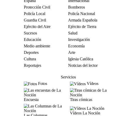
España
Internacional
Protección Civil
Bomberos
Policía Local
Policía Nacional
Guardia Civil
Armada Española
Ejército del Aire
Ejército de Tierra
Sucesos
Salud
Educación
Investigación
Medio ambiente
Economía
Deportes
Arte
Cultura
Iglesia Católica
Reportajes
Noticias del lector
Servicios
Fotos
Vídeos
Encuesta
Tiras cómicas
Vídeos La Noción
Las Columnas