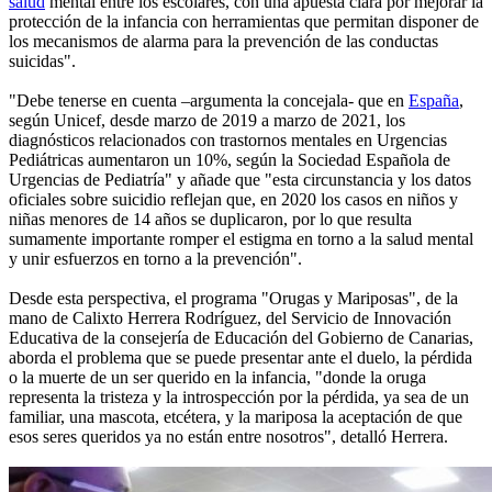
salud
mental entre los escolares, con una apuesta clara por mejorar la
protección de la infancia con herramientas que permitan disponer de
los mecanismos de alarma para la prevención de las conductas
suicidas".
"Debe tenerse en cuenta –argumenta la concejala- que en
España
,
según Unicef, desde marzo de 2019 a marzo de 2021, los
diagnósticos relacionados con trastornos mentales en Urgencias
Pediátricas aumentaron un 10%, según la Sociedad Española de
Urgencias de Pediatría" y añade que "esta circunstancia y los datos
oficiales sobre suicidio reflejan que, en 2020 los casos en niños y
niñas menores de 14 años se duplicaron, por lo que resulta
sumamente importante romper el estigma en torno a la salud mental
y unir esfuerzos en torno a la prevención".
Desde esta perspectiva, el programa "Orugas y Mariposas", de la
mano de Calixto Herrera Rodríguez, del Servicio de Innovación
Educativa de la consejería de Educación del Gobierno de Canarias,
aborda el problema que se puede presentar ante el duelo, la pérdida
o la muerte de un ser querido en la infancia, "donde la oruga
representa la tristeza y la introspección por la pérdida, ya sea de un
familiar, una mascota, etcétera, y la mariposa la aceptación de que
esos seres queridos ya no están entre nosotros", detalló Herrera.