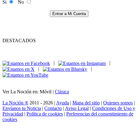
Si
No
Entrar a Mi Cuenta
DESTACADOS
|
|
|
|
Ver La Noción en: Móvil |
Clásica
La Noción ®
2011 - 2026 |
Ayuda
|
Mapa del sitio
|
Quienes somos
|
Envíanos tu Noticia
|
Contacto
|
Aviso Legal
|
Condiciones de Uso y
Privacidad
|
Política de cookies
|
Preferencias del consentimiento de
cookies