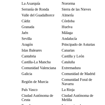
La Axarquía
Nororma
Serranía de Ronda
Sierra de las Nieves
Valle del Guadalhorce
Almería
Cádiz
Córdoba
Granada
Huelva
Jaén
Málaga
Sevilla
Andalucía
Aragón
Principado de Asturias
Islas Baleares
Canarias
Cantabria
Castilla y León
Castilla-La Mancha
Cataluña
Comunidad Valenciana
Extremadura
Galicia
Comunidad de Madrid
Comunidad Foral de
Región de Murcia
Navarra
País Vasco
La Rioja
Ciudad Autónoma de
Ciudad Autónoma de
Ceuta
Melilla