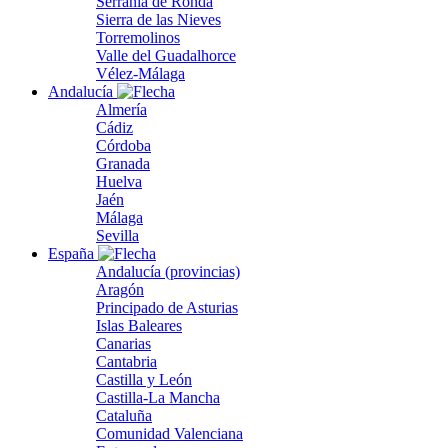
Serranía de Ronda
Sierra de las Nieves
Torremolinos
Valle del Guadalhorce
Vélez-Málaga
Andalucía
Almería
Cádiz
Córdoba
Granada
Huelva
Jaén
Málaga
Sevilla
España
Andalucía (provincias)
Aragón
Principado de Asturias
Islas Baleares
Canarias
Cantabria
Castilla y León
Castilla-La Mancha
Cataluña
Comunidad Valenciana