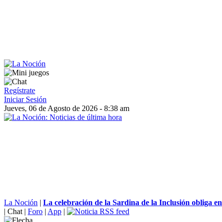
Regístrate
Iniciar Sesión
Jueves, 06 de Agosto de 2026 - 8:38 am
La Noción
|
La celebración de la Sardina de la Inclusión obliga en
|
Chat
|
Foro
|
App
|