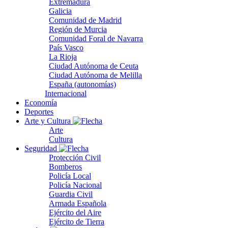
Extremadura
Galicia
Comunidad de Madrid
Región de Murcia
Comunidad Foral de Navarra
País Vasco
La Rioja
Ciudad Autónoma de Ceuta
Ciudad Autónoma de Melilla
España (autonomías)
Internacional
Economía
Deportes
Arte y Cultura
Arte
Cultura
Seguridad
Protección Civil
Bomberos
Policía Local
Policía Nacional
Guardia Civil
Armada Española
Ejército del Aire
Ejército de Tierra