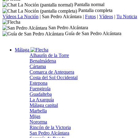
Pantalla normal
Pantalla completa
Vídeos La Noción
|
San Pedro Alcántara
|
Fotos
|
Vídeos
|
Tu Noticia
San Pedro Alcántara
Guía de San Pedro Alcántara
Málaga
Alhaurín de la Torre
Benalmádena
Cártama
Comarca de Antequera
Costa del Sol Occidental
Estepona
Fuengirola
Guadalteba
La Axarquía
Málaga capital
Marbella
Mijas
Nororma
Rincón de la Victoria
San Pedro Alcántara