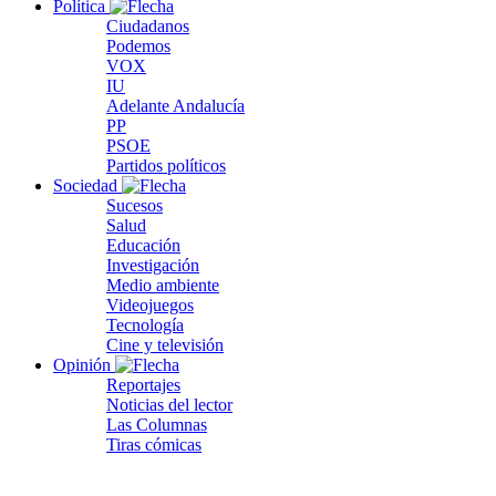
Política
Ciudadanos
Podemos
VOX
IU
Adelante Andalucía
PP
PSOE
Partidos políticos
Sociedad
Sucesos
Salud
Educación
Investigación
Medio ambiente
Videojuegos
Tecnología
Cine y televisión
Opinión
Reportajes
Noticias del lector
Las Columnas
Tiras cómicas