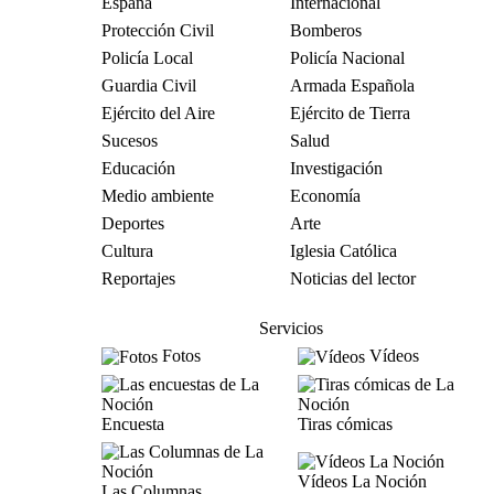
España
Internacional
Protección Civil
Bomberos
Policía Local
Policía Nacional
Guardia Civil
Armada Española
Ejército del Aire
Ejército de Tierra
Sucesos
Salud
Educación
Investigación
Medio ambiente
Economía
Deportes
Arte
Cultura
Iglesia Católica
Reportajes
Noticias del lector
Servicios
Fotos
Vídeos
Encuesta
Tiras cómicas
Vídeos La Noción
Las Columnas