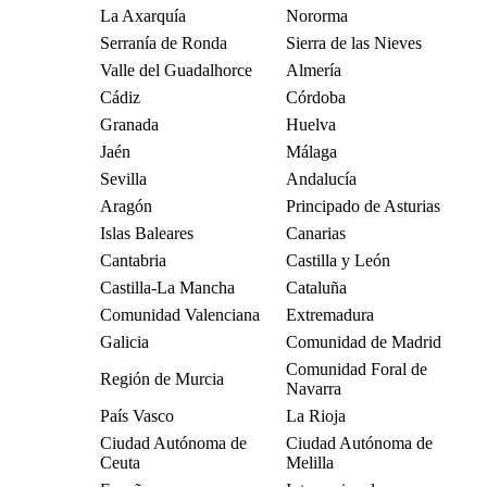
La Axarquía
Nororma
Serranía de Ronda
Sierra de las Nieves
Valle del Guadalhorce
Almería
Cádiz
Córdoba
Granada
Huelva
Jaén
Málaga
Sevilla
Andalucía
Aragón
Principado de Asturias
Islas Baleares
Canarias
Cantabria
Castilla y León
Castilla-La Mancha
Cataluña
Comunidad Valenciana
Extremadura
Galicia
Comunidad de Madrid
Comunidad Foral de
Región de Murcia
Navarra
País Vasco
La Rioja
Ciudad Autónoma de
Ciudad Autónoma de
Ceuta
Melilla