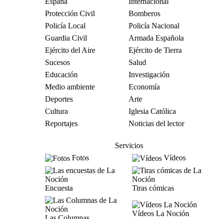
España
Internacional
Protección Civil
Bomberos
Policía Local
Policía Nacional
Guardia Civil
Armada Española
Ejército del Aire
Ejército de Tierra
Sucesos
Salud
Educación
Investigación
Medio ambiente
Economía
Deportes
Arte
Cultura
Iglesia Católica
Reportajes
Noticias del lector
Servicios
Fotos
Vídeos
Encuesta
Tiras cómicas
Vídeos La Noción
Las Columnas