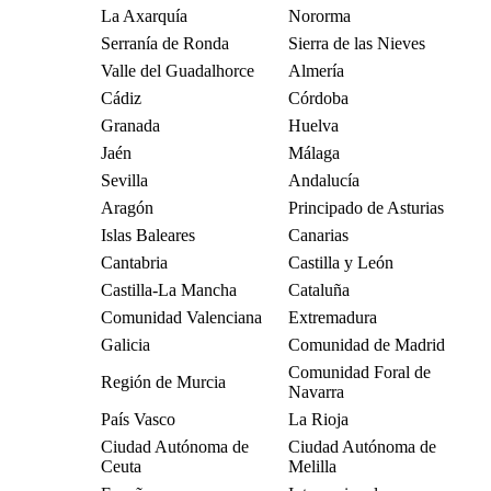
La Axarquía
Nororma
Serranía de Ronda
Sierra de las Nieves
Valle del Guadalhorce
Almería
Cádiz
Córdoba
Granada
Huelva
Jaén
Málaga
Sevilla
Andalucía
Aragón
Principado de Asturias
Islas Baleares
Canarias
Cantabria
Castilla y León
Castilla-La Mancha
Cataluña
Comunidad Valenciana
Extremadura
Galicia
Comunidad de Madrid
Comunidad Foral de
Región de Murcia
Navarra
País Vasco
La Rioja
Ciudad Autónoma de
Ciudad Autónoma de
Ceuta
Melilla