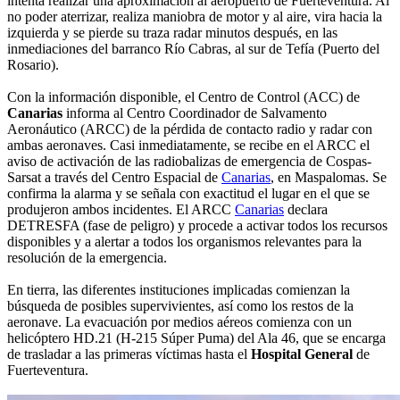
intenta realizar una aproximación al aeropuerto de Fuerteventura. Al
no poder aterrizar, realiza maniobra de motor y al aire, vira hacia la
izquierda y se pierde su traza radar minutos después, en las
inmediaciones del barranco Río Cabras, al sur de Tefía (Puerto del
Rosario).
Con la información disponible, el Centro de Control (ACC) de
Canarias
informa al Centro Coordinador de Salvamento
Aeronáutico (ARCC) de la pérdida de contacto radio y radar con
ambas aeronaves. Casi inmediatamente, se recibe en el ARCC el
aviso de activación de las radiobalizas de emergencia de Cospas-
Sarsat a través del Centro Espacial de
Canarias
, en Maspalomas. Se
confirma la alarma y se señala con exactitud el lugar en el que se
produjeron ambos incidentes. El ARCC
Canarias
declara
DETRESFA (fase de peligro) y procede a activar todos los recursos
disponibles y a alertar a todos los organismos relevantes para la
resolución de la emergencia.
En tierra, las diferentes instituciones implicadas comienzan la
búsqueda de posibles supervivientes, así como los restos de la
aeronave. La evacuación por medios aéreos comienza con un
helicóptero HD.21 (H-215 Súper Puma) del Ala 46, que se encarga
de trasladar a las primeras víctimas hasta el
Hospital General
de
Fuerteventura.