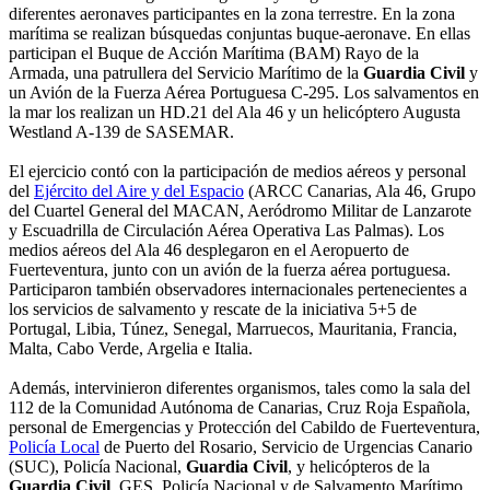
diferentes aeronaves participantes en la zona terrestre. En la zona
marítima se realizan búsquedas conjuntas buque-aeronave. En ellas
participan el Buque de Acción Marítima (BAM) Rayo de la
Armada, una patrullera del Servicio Marítimo de la
Guardia Civil
y
un Avión de la Fuerza Aérea Portuguesa C-295. Los salvamentos en
la mar los realizan un HD.21 del Ala 46 y un helicóptero Augusta
Westland A-139 de SASEMAR.
El ejercicio contó con la participación de medios aéreos y personal
del
Ejército del Aire y del Espacio
(ARCC Canarias, Ala 46, Grupo
del Cuartel General del MACAN, Aeródromo Militar de Lanzarote
y Escuadrilla de Circulación Aérea Operativa Las Palmas). Los
medios aéreos del Ala 46 desplegaron en el Aeropuerto de
Fuerteventura, junto con un avión de la fuerza aérea portuguesa.
Participaron también observadores internacionales pertenecientes a
los servicios de salvamento y rescate de la iniciativa 5+5 de
Portugal, Libia, Túnez, Senegal, Marruecos, Mauritania, Francia,
Malta, Cabo Verde, Argelia e Italia.
Además, intervinieron diferentes organismos, tales como la sala del
112 de la Comunidad Autónoma de Canarias, Cruz Roja Española,
personal de Emergencias y Protección del Cabildo de Fuerteventura,
Policía Local
de Puerto del Rosario, Servicio de Urgencias Canario
(SUC), Policía Nacional,
Guardia Civil
, y helicópteros de la
Guardia Civil
, GES, Policía Nacional y de Salvamento Marítimo.