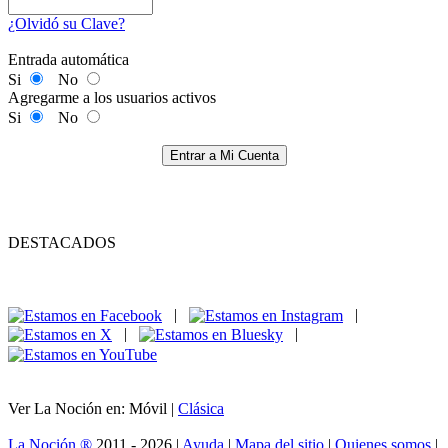
¿Olvidó su Clave?
Entrada automática
Si
No
Agregarme a los usuarios activos
Si
No
Entrar a Mi Cuenta
DESTACADOS
|
|
|
|
Ver La Noción en: Móvil |
Clásica
La Noción ®
2011 - 2026 |
Ayuda
|
Mapa del sitio
|
Quienes somos
|