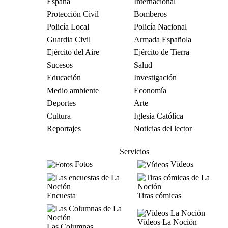
España
Internacional
Protección Civil
Bomberos
Policía Local
Policía Nacional
Guardia Civil
Armada Española
Ejército del Aire
Ejército de Tierra
Sucesos
Salud
Educación
Investigación
Medio ambiente
Economía
Deportes
Arte
Cultura
Iglesia Católica
Reportajes
Noticias del lector
Servicios
Fotos
Vídeos
Encuesta
Tiras cómicas
Vídeos La Noción
Las Columnas