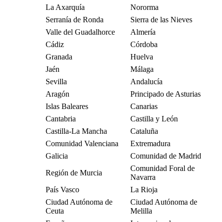
La Axarquía
Nororma
Serranía de Ronda
Sierra de las Nieves
Valle del Guadalhorce
Almería
Cádiz
Córdoba
Granada
Huelva
Jaén
Málaga
Sevilla
Andalucía
Aragón
Principado de Asturias
Islas Baleares
Canarias
Cantabria
Castilla y León
Castilla-La Mancha
Cataluña
Comunidad Valenciana
Extremadura
Galicia
Comunidad de Madrid
Comunidad Foral de
Región de Murcia
Navarra
País Vasco
La Rioja
Ciudad Autónoma de
Ciudad Autónoma de
Ceuta
Melilla