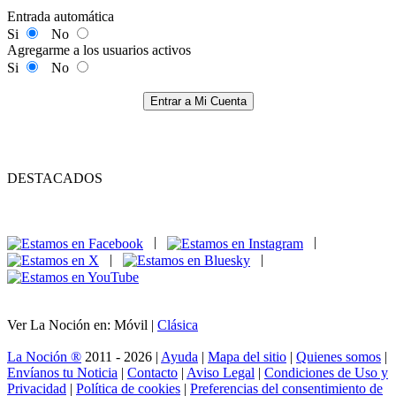
Entrada automática
Si
No
Agregarme a los usuarios activos
Si
No
Entrar a Mi Cuenta
DESTACADOS
|
|
|
|
Ver La Noción en: Móvil |
Clásica
La Noción ®
2011 - 2026 |
Ayuda
|
Mapa del sitio
|
Quienes somos
|
Envíanos tu Noticia
|
Contacto
|
Aviso Legal
|
Condiciones de Uso y
Privacidad
|
Política de cookies
|
Preferencias del consentimiento de