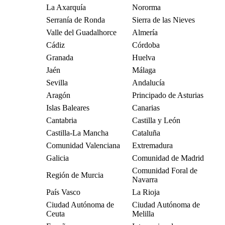
La Axarquía
Nororma
Serranía de Ronda
Sierra de las Nieves
Valle del Guadalhorce
Almería
Cádiz
Córdoba
Granada
Huelva
Jaén
Málaga
Sevilla
Andalucía
Aragón
Principado de Asturias
Islas Baleares
Canarias
Cantabria
Castilla y León
Castilla-La Mancha
Cataluña
Comunidad Valenciana
Extremadura
Galicia
Comunidad de Madrid
Comunidad Foral de
Región de Murcia
Navarra
País Vasco
La Rioja
Ciudad Autónoma de
Ciudad Autónoma de
Ceuta
Melilla