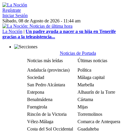
Regístrate
Iniciar Sesión
Sábado, 08 de Agosto de 2026 - 11:44 am
La Noción
|
Un padre ayuda a nacer a su hija en Tenerife
gracias a la teleasistencia...
Noticias de Portada
Noticias más leídas
Últimas noticias
Andalucía (provincias)
Política
Sociedad
Málaga capital
San Pedro Alcántara
Marbella
Estepona
Alhaurín de la Torre
Benalmádena
Cártama
Fuengirola
Mijas
Rincón de la Victoria
Torremolinos
Vélez-Málaga
Comarca de Antequera
Costa del Sol Occidental
Guadalteba