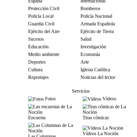
España
Internacional
Protección Civil
Bomberos
Policía Local
Policía Nacional
Guardia Civil
Armada Española
Ejército del Aire
Ejército de Tierra
Sucesos
Salud
Educación
Investigación
Medio ambiente
Economía
Deportes
Arte
Cultura
Iglesia Católica
Reportajes
Noticias del lector
Servicios
Fotos
Vídeos
Encuesta
Tiras cómicas
Vídeos La Noción
Las Columnas