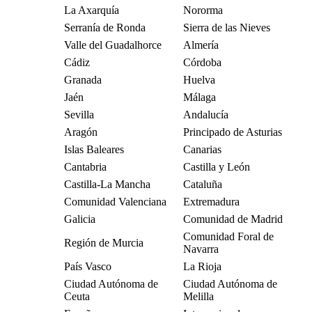
La Axarquía
Nororma
Serranía de Ronda
Sierra de las Nieves
Valle del Guadalhorce
Almería
Cádiz
Córdoba
Granada
Huelva
Jaén
Málaga
Sevilla
Andalucía
Aragón
Principado de Asturias
Islas Baleares
Canarias
Cantabria
Castilla y León
Castilla-La Mancha
Cataluña
Comunidad Valenciana
Extremadura
Galicia
Comunidad de Madrid
Comunidad Foral de
Región de Murcia
Navarra
País Vasco
La Rioja
Ciudad Autónoma de
Ciudad Autónoma de
Ceuta
Melilla