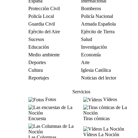
España
Internacional
Protección Civil
Bomberos
Policía Local
Policía Nacional
Guardia Civil
Armada Española
Ejército del Aire
Ejército de Tierra
Sucesos
Salud
Educación
Investigación
Medio ambiente
Economía
Deportes
Arte
Cultura
Iglesia Católica
Reportajes
Noticias del lector
Servicios
Fotos
Vídeos
Encuesta
Tiras cómicas
Vídeos La Noción
Las Columnas