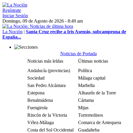
Regístrate
Iniciar Sesión
Domingo, 09 de Agosto de 2026 - 8:49 am
La Noción
|
Santa Cruz recibe a Iris Asensio, subcampeona de
España...
Noticias de Portada
Noticias más leídas
Últimas noticias
Andalucía (provincias)
Política
Sociedad
Málaga capital
San Pedro Alcántara
Marbella
Estepona
Alhaurín de la Torre
Benalmádena
Cártama
Fuengirola
Mijas
Rincón de la Victoria
Torremolinos
Vélez-Málaga
Comarca de Antequera
Costa del Sol Occidental
Guadalteba