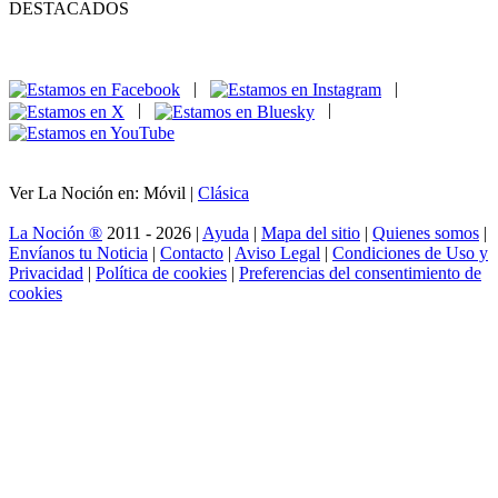
DESTACADOS
|
|
|
|
Ver La Noción en: Móvil |
Clásica
La Noción ®
2011 - 2026 |
Ayuda
|
Mapa del sitio
|
Quienes somos
|
Envíanos tu Noticia
|
Contacto
|
Aviso Legal
|
Condiciones de Uso y
Privacidad
|
Política de cookies
|
Preferencias del consentimiento de
cookies