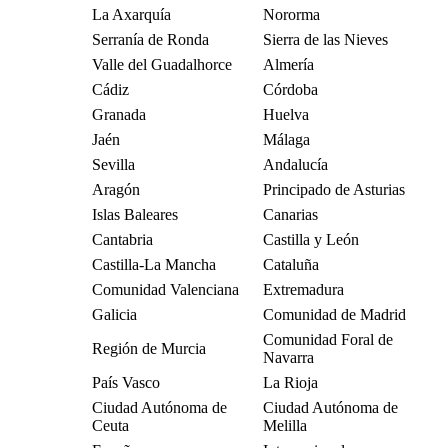
La Axarquía
Nororma
Serranía de Ronda
Sierra de las Nieves
Valle del Guadalhorce
Almería
Cádiz
Córdoba
Granada
Huelva
Jaén
Málaga
Sevilla
Andalucía
Aragón
Principado de Asturias
Islas Baleares
Canarias
Cantabria
Castilla y León
Castilla-La Mancha
Cataluña
Comunidad Valenciana
Extremadura
Galicia
Comunidad de Madrid
Comunidad Foral de
Región de Murcia
Navarra
País Vasco
La Rioja
Ciudad Autónoma de
Ciudad Autónoma de
Ceuta
Melilla