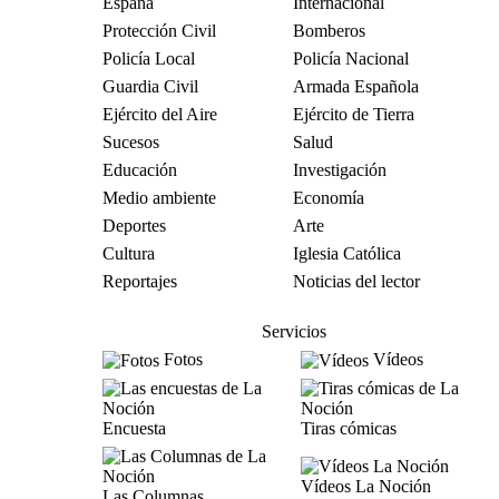
España
Internacional
Protección Civil
Bomberos
Policía Local
Policía Nacional
Guardia Civil
Armada Española
Ejército del Aire
Ejército de Tierra
Sucesos
Salud
Educación
Investigación
Medio ambiente
Economía
Deportes
Arte
Cultura
Iglesia Católica
Reportajes
Noticias del lector
Servicios
Fotos
Vídeos
Encuesta
Tiras cómicas
Vídeos La Noción
Las Columnas