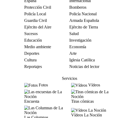
España
Internacional
Protección Civil
Bomberos
Policía Local
Policía Nacional
Guardia Civil
Armada Española
Ejército del Aire
Ejército de Tierra
Sucesos
Salud
Educación
Investigación
Medio ambiente
Economía
Deportes
Arte
Cultura
Iglesia Católica
Reportajes
Noticias del lector
Servicios
Fotos
Vídeos
Encuesta
Tiras cómicas
Vídeos La Noción
Las Columnas