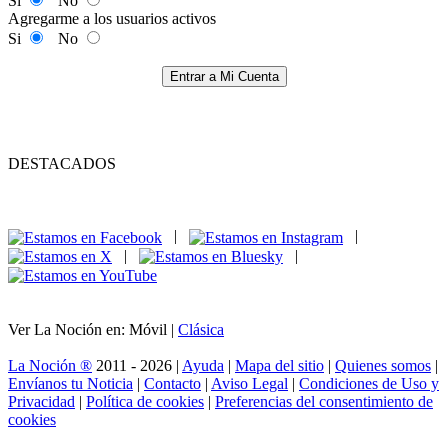
Si
No
Agregarme a los usuarios activos
Si
No
Entrar a Mi Cuenta
DESTACADOS
|
|
|
|
Ver La Noción en: Móvil |
Clásica
La Noción ®
2011 - 2026 |
Ayuda
|
Mapa del sitio
|
Quienes somos
|
Envíanos tu Noticia
|
Contacto
|
Aviso Legal
|
Condiciones de Uso y
Privacidad
|
Política de cookies
|
Preferencias del consentimiento de
cookies