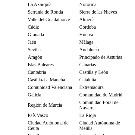
La Axarquía
Nororma
Serranía de Ronda
Sierra de las Nieves
Valle del Guadalhorce
Almería
Cádiz
Córdoba
Granada
Huelva
Jaén
Málaga
Sevilla
Andalucía
Aragón
Principado de Asturias
Islas Baleares
Canarias
Cantabria
Castilla y León
Castilla-La Mancha
Cataluña
Comunidad Valenciana
Extremadura
Galicia
Comunidad de Madrid
Comunidad Foral de
Región de Murcia
Navarra
País Vasco
La Rioja
Ciudad Autónoma de
Ciudad Autónoma de
Ceuta
Melilla