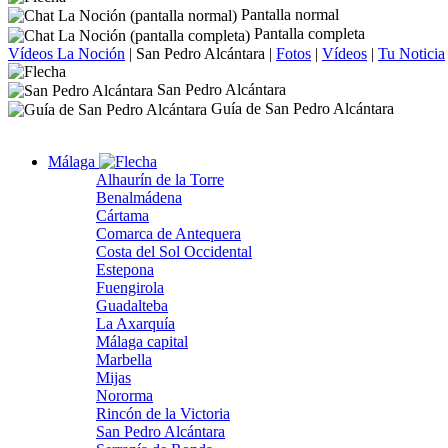
Pantalla normal
Pantalla completa
Vídeos La Noción
|
San Pedro Alcántara
|
Fotos
|
Vídeos
|
Tu Noticia
San Pedro Alcántara
Guía de San Pedro Alcántara
Málaga
Alhaurín de la Torre
Benalmádena
Cártama
Comarca de Antequera
Costa del Sol Occidental
Estepona
Fuengirola
Guadalteba
La Axarquía
Málaga capital
Marbella
Mijas
Nororma
Rincón de la Victoria
San Pedro Alcántara