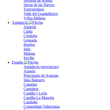
Serranía de Ronda
Sierra de las Nieves
Torremolinos
Valle del Guadalhorce
Vélez-Málaga
Andalucía
Almería
Cádiz
Córdoba
Granada
Huelva
Jaén
Málaga
Sevilla
España
Andalucía (provincias)
Aragón
Principado de Asturias
Islas Baleares
Canarias
Cantabria
Castilla y León
Castilla-La Mancha
Cataluña
Comunidad Valenciana