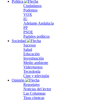
Política
Ciudadanos
Podemos
VOX
IU
Adelante Andalucía
PP
PSOE
Partidos políticos
Sociedad
Sucesos
Salud
Educación
Investigación
Medio ambiente
Videojuegos
Tecnología
Cine y televisión
Opinión
Reportajes
Noticias del lector
Las Columnas
Tiras cómicas