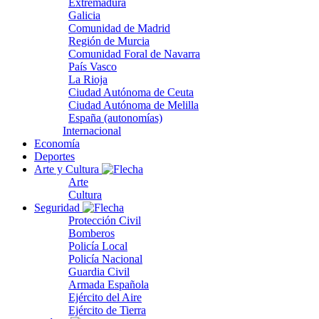
Extremadura
Galicia
Comunidad de Madrid
Región de Murcia
Comunidad Foral de Navarra
País Vasco
La Rioja
Ciudad Autónoma de Ceuta
Ciudad Autónoma de Melilla
España (autonomías)
Internacional
Economía
Deportes
Arte y Cultura
Arte
Cultura
Seguridad
Protección Civil
Bomberos
Policía Local
Policía Nacional
Guardia Civil
Armada Española
Ejército del Aire
Ejército de Tierra