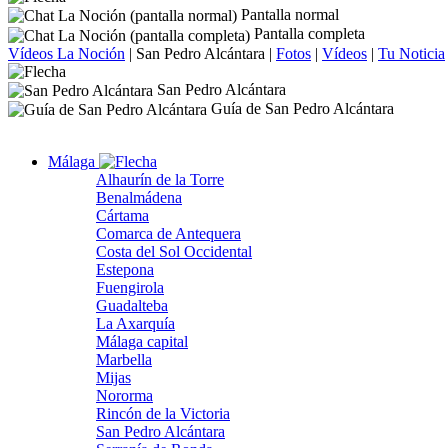
Pantalla normal
Pantalla completa
Vídeos La Noción
|
San Pedro Alcántara
|
Fotos
|
Vídeos
|
Tu Noticia
San Pedro Alcántara
Guía de San Pedro Alcántara
Málaga
Alhaurín de la Torre
Benalmádena
Cártama
Comarca de Antequera
Costa del Sol Occidental
Estepona
Fuengirola
Guadalteba
La Axarquía
Málaga capital
Marbella
Mijas
Nororma
Rincón de la Victoria
San Pedro Alcántara