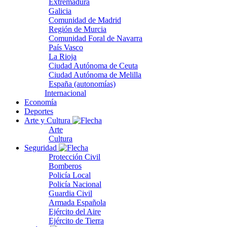
Extremadura
Galicia
Comunidad de Madrid
Región de Murcia
Comunidad Foral de Navarra
País Vasco
La Rioja
Ciudad Autónoma de Ceuta
Ciudad Autónoma de Melilla
España (autonomías)
Internacional
Economía
Deportes
Arte y Cultura
Arte
Cultura
Seguridad
Protección Civil
Bomberos
Policía Local
Policía Nacional
Guardia Civil
Armada Española
Ejército del Aire
Ejército de Tierra