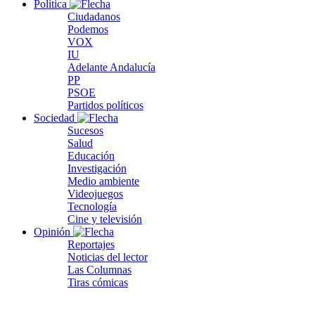
Política
Ciudadanos
Podemos
VOX
IU
Adelante Andalucía
PP
PSOE
Partidos políticos
Sociedad
Sucesos
Salud
Educación
Investigación
Medio ambiente
Videojuegos
Tecnología
Cine y televisión
Opinión
Reportajes
Noticias del lector
Las Columnas
Tiras cómicas