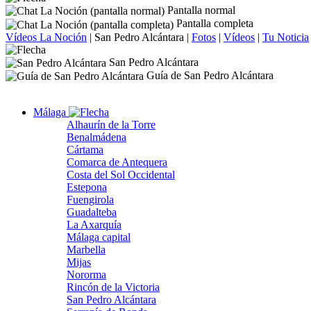
Pantalla normal
Pantalla completa
Vídeos La Noción
|
San Pedro Alcántara
|
Fotos
|
Vídeos
|
Tu Noticia
San Pedro Alcántara
Guía de San Pedro Alcántara
Málaga
Alhaurín de la Torre
Benalmádena
Cártama
Comarca de Antequera
Costa del Sol Occidental
Estepona
Fuengirola
Guadalteba
La Axarquía
Málaga capital
Marbella
Mijas
Nororma
Rincón de la Victoria
San Pedro Alcántara