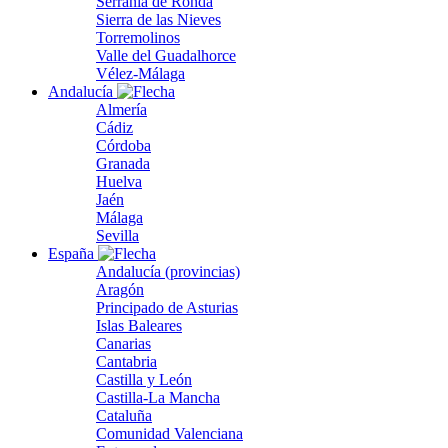
Serranía de Ronda
Sierra de las Nieves
Torremolinos
Valle del Guadalhorce
Vélez-Málaga
Andalucía
Almería
Cádiz
Córdoba
Granada
Huelva
Jaén
Málaga
Sevilla
España
Andalucía (provincias)
Aragón
Principado de Asturias
Islas Baleares
Canarias
Cantabria
Castilla y León
Castilla-La Mancha
Cataluña
Comunidad Valenciana