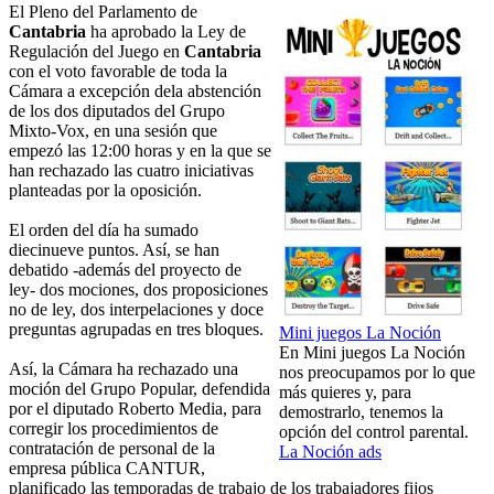
El Pleno del Parlamento de
Cantabria
ha aprobado la Ley de
Regulación del Juego en
Cantabria
con el voto favorable de toda la
Cámara a excepción dela abstención
de los dos diputados del Grupo
Mixto-Vox, en una sesión que
empezó las 12:00 horas y en la que se
han rechazado las cuatro iniciativas
planteadas por la oposición.
El orden del día ha sumado
diecinueve puntos. Así, se han
debatido -además del proyecto de
ley- dos mociones, dos proposiciones
no de ley, dos interpelaciones y doce
preguntas agrupadas en tres bloques.
Mini juegos La Noción
En Mini juegos La Noción
Así, la Cámara ha rechazado una
nos preocupamos por lo que
moción del Grupo Popular, defendida
más quieres y, para
por el diputado Roberto Media, para
demostrarlo, tenemos la
corregir los procedimientos de
opción del control parental.
contratación de personal de la
La Noción ads
empresa pública CANTUR,
planificado las temporadas de trabajo de los trabajadores fijos