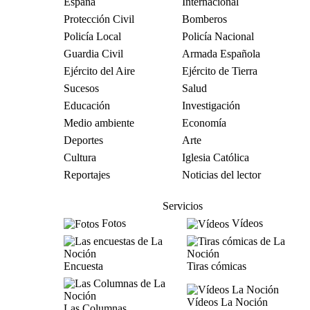
España
Internacional
Protección Civil
Bomberos
Policía Local
Policía Nacional
Guardia Civil
Armada Española
Ejército del Aire
Ejército de Tierra
Sucesos
Salud
Educación
Investigación
Medio ambiente
Economía
Deportes
Arte
Cultura
Iglesia Católica
Reportajes
Noticias del lector
Servicios
Fotos
Vídeos
Encuesta
Tiras cómicas
Vídeos La Noción
Las Columnas