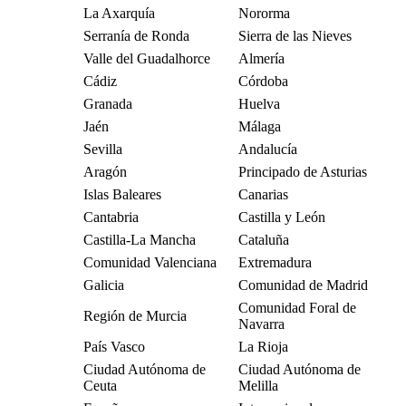
La Axarquía
Nororma
Serranía de Ronda
Sierra de las Nieves
Valle del Guadalhorce
Almería
Cádiz
Córdoba
Granada
Huelva
Jaén
Málaga
Sevilla
Andalucía
Aragón
Principado de Asturias
Islas Baleares
Canarias
Cantabria
Castilla y León
Castilla-La Mancha
Cataluña
Comunidad Valenciana
Extremadura
Galicia
Comunidad de Madrid
Comunidad Foral de
Región de Murcia
Navarra
País Vasco
La Rioja
Ciudad Autónoma de
Ciudad Autónoma de
Ceuta
Melilla