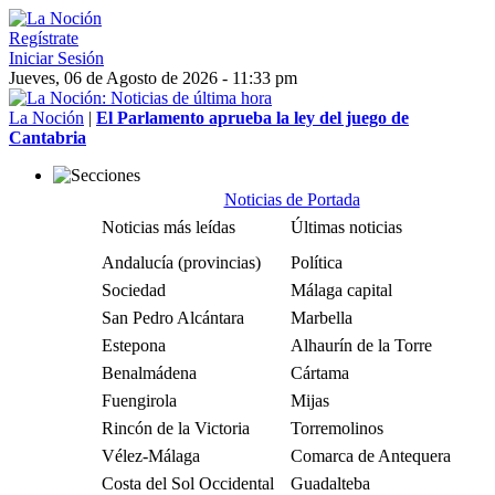
Regístrate
Iniciar Sesión
Jueves, 06 de Agosto de 2026 - 11:33 pm
La Noción
|
El Parlamento aprueba la ley del juego de
Cantabria
Noticias de Portada
Noticias más leídas
Últimas noticias
Andalucía (provincias)
Política
Sociedad
Málaga capital
San Pedro Alcántara
Marbella
Estepona
Alhaurín de la Torre
Benalmádena
Cártama
Fuengirola
Mijas
Rincón de la Victoria
Torremolinos
Vélez-Málaga
Comarca de Antequera
Costa del Sol Occidental
Guadalteba