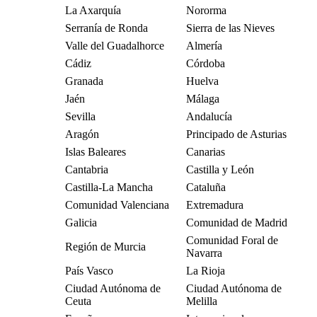
La Axarquía
Nororma
Serranía de Ronda
Sierra de las Nieves
Valle del Guadalhorce
Almería
Cádiz
Córdoba
Granada
Huelva
Jaén
Málaga
Sevilla
Andalucía
Aragón
Principado de Asturias
Islas Baleares
Canarias
Cantabria
Castilla y León
Castilla-La Mancha
Cataluña
Comunidad Valenciana
Extremadura
Galicia
Comunidad de Madrid
Comunidad Foral de
Región de Murcia
Navarra
País Vasco
La Rioja
Ciudad Autónoma de
Ciudad Autónoma de
Ceuta
Melilla