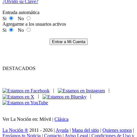
¿Olvidó su Clave?
Entrada automática
Si
No
Agregarme a los usuarios activos
Si
No
Entrar a Mi Cuenta
DESTACADOS
|
|
|
|
Ver La Noción en: Móvil |
Clásica
La Noción ®
2011 - 2026 |
Ayuda
|
Mapa del sitio
|
Quienes somos
|
Envíanos tu Noticia
|
Contacto
|
Aviso Legal
|
Condiciones de Uso y