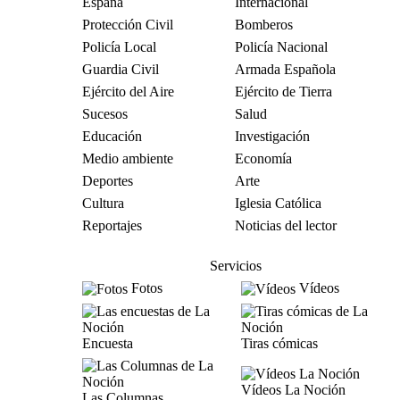
España
Internacional
Protección Civil
Bomberos
Policía Local
Policía Nacional
Guardia Civil
Armada Española
Ejército del Aire
Ejército de Tierra
Sucesos
Salud
Educación
Investigación
Medio ambiente
Economía
Deportes
Arte
Cultura
Iglesia Católica
Reportajes
Noticias del lector
Servicios
Fotos
Vídeos
Encuesta
Tiras cómicas
Vídeos La Noción
Las Columnas