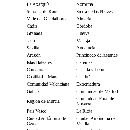
La Axarquía
Nororma
Serranía de Ronda
Sierra de las Nieves
Valle del Guadalhorce
Almería
Cádiz
Córdoba
Granada
Huelva
Jaén
Málaga
Sevilla
Andalucía
Aragón
Principado de Asturias
Islas Baleares
Canarias
Cantabria
Castilla y León
Castilla-La Mancha
Cataluña
Comunidad Valenciana
Extremadura
Galicia
Comunidad de Madrid
Comunidad Foral de
Región de Murcia
Navarra
País Vasco
La Rioja
Ciudad Autónoma de
Ciudad Autónoma de
Ceuta
Melilla