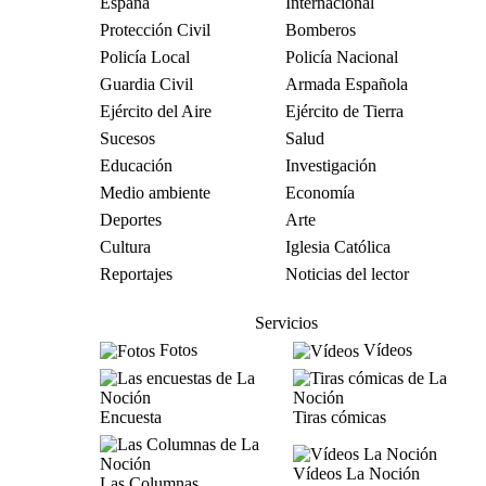
España
Internacional
Protección Civil
Bomberos
Policía Local
Policía Nacional
Guardia Civil
Armada Española
Ejército del Aire
Ejército de Tierra
Sucesos
Salud
Educación
Investigación
Medio ambiente
Economía
Deportes
Arte
Cultura
Iglesia Católica
Reportajes
Noticias del lector
Servicios
Fotos
Vídeos
Encuesta
Tiras cómicas
Vídeos La Noción
Las Columnas