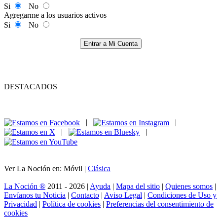
Si
No
Agregarme a los usuarios activos
Si
No
Entrar a Mi Cuenta
DESTACADOS
|
|
|
|
Ver La Noción en: Móvil |
Clásica
La Noción ®
2011 - 2026 |
Ayuda
|
Mapa del sitio
|
Quienes somos
|
Envíanos tu Noticia
|
Contacto
|
Aviso Legal
|
Condiciones de Uso y
Privacidad
|
Política de cookies
|
Preferencias del consentimiento de
cookies