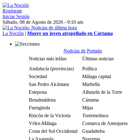
Regístrate
Iniciar Sesión
Sábado, 08 de Agosto de 2026 - 9:10 am
La Noción
|
Muere un joven atropellado en Cártama
Noticias de Portada
Noticias más leídas
Últimas noticias
Andalucía (provincias)
Política
Sociedad
Málaga capital
San Pedro Alcántara
Marbella
Estepona
Alhaurín de la Torre
Benalmádena
Cártama
Fuengirola
Mijas
Rincón de la Victoria
Torremolinos
Vélez-Málaga
Comarca de Antequera
Costa del Sol Occidental
Guadalteba
La Axarquía
Nororma