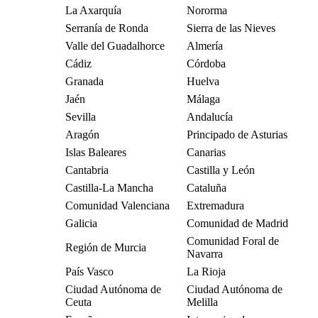
La Axarquía
Nororma
Serranía de Ronda
Sierra de las Nieves
Valle del Guadalhorce
Almería
Cádiz
Córdoba
Granada
Huelva
Jaén
Málaga
Sevilla
Andalucía
Aragón
Principado de Asturias
Islas Baleares
Canarias
Cantabria
Castilla y León
Castilla-La Mancha
Cataluña
Comunidad Valenciana
Extremadura
Galicia
Comunidad de Madrid
Comunidad Foral de
Región de Murcia
Navarra
País Vasco
La Rioja
Ciudad Autónoma de
Ciudad Autónoma de
Ceuta
Melilla