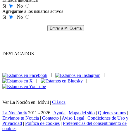
Entrada automática
Si
No
Agregarme a los usuarios activos
Si
No
Entrar a Mi Cuenta
DESTACADOS
|
|
|
|
Ver La Noción en: Móvil |
Clásica
La Noción ®
2011 - 2026 |
Ayuda
|
Mapa del sitio
|
Quienes somos
|
Envíanos tu Noticia
|
Contacto
|
Aviso Legal
|
Condiciones de Uso y
Privacidad
|
Política de cookies
|
Preferencias del consentimiento de
cookies