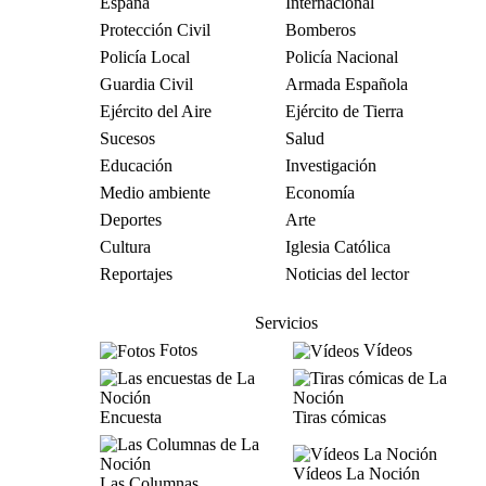
España
Internacional
Protección Civil
Bomberos
Policía Local
Policía Nacional
Guardia Civil
Armada Española
Ejército del Aire
Ejército de Tierra
Sucesos
Salud
Educación
Investigación
Medio ambiente
Economía
Deportes
Arte
Cultura
Iglesia Católica
Reportajes
Noticias del lector
Servicios
Fotos
Vídeos
Encuesta
Tiras cómicas
Vídeos La Noción
Las Columnas