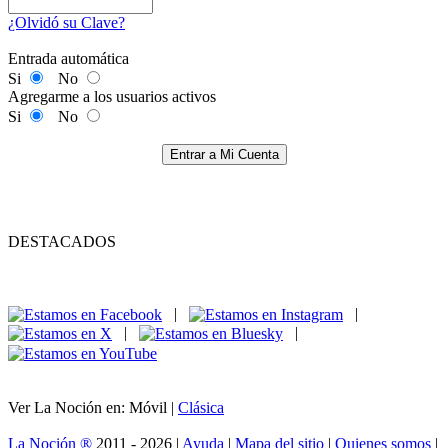
¿Olvidó su Clave?
Entrada automática
Si
No
Agregarme a los usuarios activos
Si
No
Entrar a Mi Cuenta
DESTACADOS
|
|
|
|
Ver La Noción en: Móvil |
Clásica
La Noción ®
2011 - 2026 |
Ayuda
|
Mapa del sitio
|
Quienes somos
|