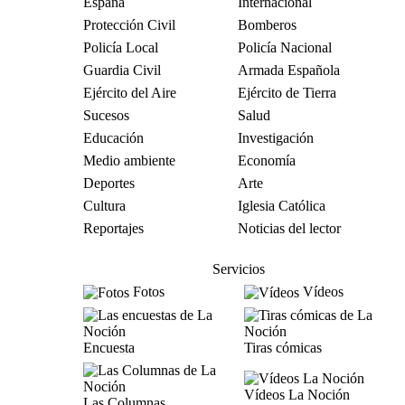
España
Internacional
Protección Civil
Bomberos
Policía Local
Policía Nacional
Guardia Civil
Armada Española
Ejército del Aire
Ejército de Tierra
Sucesos
Salud
Educación
Investigación
Medio ambiente
Economía
Deportes
Arte
Cultura
Iglesia Católica
Reportajes
Noticias del lector
Servicios
Fotos
Vídeos
Encuesta
Tiras cómicas
Vídeos La Noción
Las Columnas