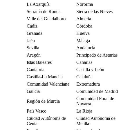
La Axarquía
Nororma
Serranía de Ronda
Sierra de las Nieves
Valle del Guadalhorce
Almería
Cádiz
Córdoba
Granada
Huelva
Jaén
Málaga
Sevilla
Andalucía
Aragón
Principado de Asturias
Islas Baleares
Canarias
Cantabria
Castilla y León
Castilla-La Mancha
Cataluña
Comunidad Valenciana
Extremadura
Galicia
Comunidad de Madrid
Comunidad Foral de
Región de Murcia
Navarra
País Vasco
La Rioja
Ciudad Autónoma de
Ciudad Autónoma de
Ceuta
Melilla