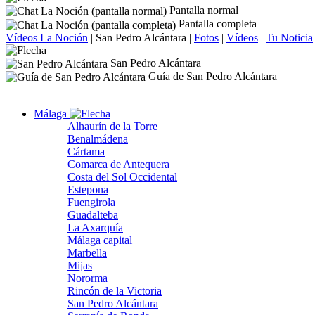
Pantalla normal
Pantalla completa
Vídeos La Noción
|
San Pedro Alcántara
|
Fotos
|
Vídeos
|
Tu Noticia
San Pedro Alcántara
Guía de San Pedro Alcántara
Málaga
Alhaurín de la Torre
Benalmádena
Cártama
Comarca de Antequera
Costa del Sol Occidental
Estepona
Fuengirola
Guadalteba
La Axarquía
Málaga capital
Marbella
Mijas
Nororma
Rincón de la Victoria
San Pedro Alcántara