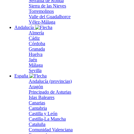
Serranía de Ronda
Sierra de las Nieves
Torremolinos
Valle del Guadalhorce
Vélez-Málaga
Andalucía
Almería
Cádiz
Córdoba
Granada
Huelva
Jaén
Málaga
Sevilla
España
Andalucía (provincias)
Aragón
Principado de Asturias
Islas Baleares
Canarias
Cantabria
Castilla y León
Castilla-La Mancha
Cataluña
Comunidad Valenciana