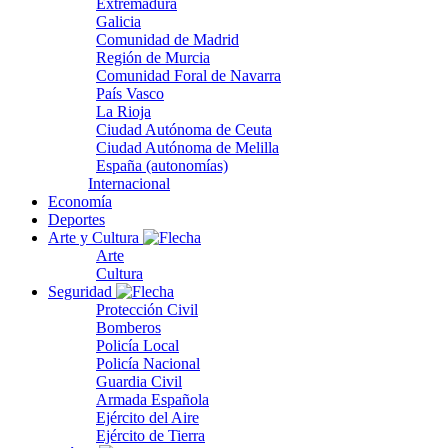
Extremadura
Galicia
Comunidad de Madrid
Región de Murcia
Comunidad Foral de Navarra
País Vasco
La Rioja
Ciudad Autónoma de Ceuta
Ciudad Autónoma de Melilla
España (autonomías)
Internacional
Economía
Deportes
Arte y Cultura
Arte
Cultura
Seguridad
Protección Civil
Bomberos
Policía Local
Policía Nacional
Guardia Civil
Armada Española
Ejército del Aire
Ejército de Tierra