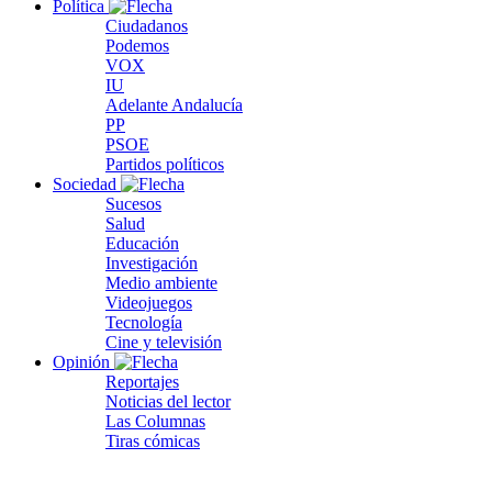
Política
Ciudadanos
Podemos
VOX
IU
Adelante Andalucía
PP
PSOE
Partidos políticos
Sociedad
Sucesos
Salud
Educación
Investigación
Medio ambiente
Videojuegos
Tecnología
Cine y televisión
Opinión
Reportajes
Noticias del lector
Las Columnas
Tiras cómicas