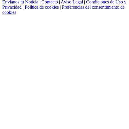
Envíanos tu Noticia
|
Contacto
|
Aviso Legal
|
Condiciones de Uso y
Privacidad
|
Política de cookies
|
Preferencias del consentimiento de
cookies