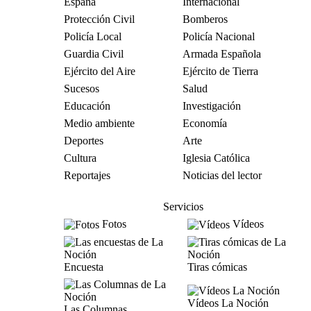
España
Internacional
Protección Civil
Bomberos
Policía Local
Policía Nacional
Guardia Civil
Armada Española
Ejército del Aire
Ejército de Tierra
Sucesos
Salud
Educación
Investigación
Medio ambiente
Economía
Deportes
Arte
Cultura
Iglesia Católica
Reportajes
Noticias del lector
Servicios
Fotos
Vídeos
Encuesta
Tiras cómicas
Vídeos La Noción
Las Columnas