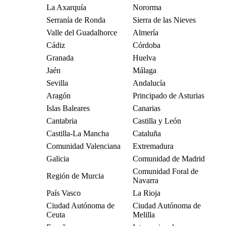
La Axarquía
Nororma
Serranía de Ronda
Sierra de las Nieves
Valle del Guadalhorce
Almería
Cádiz
Córdoba
Granada
Huelva
Jaén
Málaga
Sevilla
Andalucía
Aragón
Principado de Asturias
Islas Baleares
Canarias
Cantabria
Castilla y León
Castilla-La Mancha
Cataluña
Comunidad Valenciana
Extremadura
Galicia
Comunidad de Madrid
Comunidad Foral de
Región de Murcia
Navarra
País Vasco
La Rioja
Ciudad Autónoma de
Ciudad Autónoma de
Ceuta
Melilla