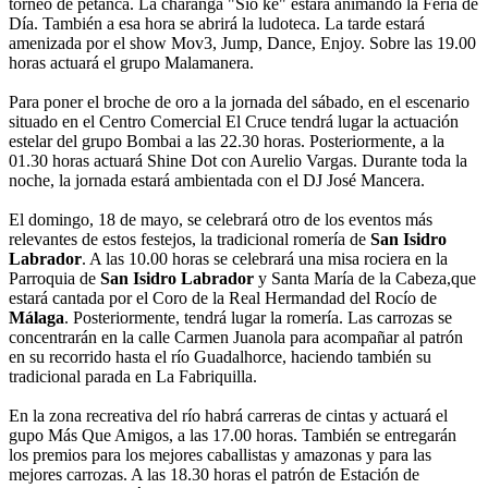
torneo de petanca. La charanga "Sío ké" estará animando la Feria de
Día. También a esa hora se abrirá la ludoteca. La tarde estará
amenizada por el show Mov3, Jump, Dance, Enjoy. Sobre las 19.00
horas actuará el grupo Malamanera.
Para poner el broche de oro a la jornada del sábado, en el escenario
situado en el Centro Comercial El Cruce tendrá lugar la actuación
estelar del grupo Bombai a las 22.30 horas. Posteriormente, a la
01.30 horas actuará Shine Dot con Aurelio Vargas. Durante toda la
noche, la jornada estará ambientada con el DJ José Mancera.
El domingo, 18 de mayo, se celebrará otro de los eventos más
relevantes de estos festejos, la tradicional romería de
San Isidro
Labrador
. A las 10.00 horas se celebrará una misa rociera en la
Parroquia de
San Isidro Labrador
y Santa María de la Cabeza,que
estará cantada por el Coro de la Real Hermandad del Rocío de
Málaga
. Posteriormente, tendrá lugar la romería. Las carrozas se
concentrarán en la calle Carmen Juanola para acompañar al patrón
en su recorrido hasta el río Guadalhorce, haciendo también su
tradicional parada en La Fabriquilla.
En la zona recreativa del río habrá carreras de cintas y actuará el
gupo Más Que Amigos, a las 17.00 horas. También se entregarán
los premios para los mejores caballistas y amazonas y para las
mejores carrozas. A las 18.30 horas el patrón de Estación de