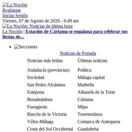
Regístrate
Iniciar Sesión
Viernes, 07 de Agosto de 2026 - 6:49 am
La Noción
|
Estación de Cártama se engalana para celebrar sus
fiestas de...
Noticias de Portada
Noticias más leídas
Últimas noticias
Andalucía (provincias)
Política
Sociedad
Málaga capital
San Pedro Alcántara
Marbella
Estepona
Alhaurín de la Torre
Benalmádena
Cártama
Fuengirola
Mijas
Rincón de la Victoria
Torremolinos
Vélez-Málaga
Comarca de Antequera
Costa del Sol Occidental
Guadalteba