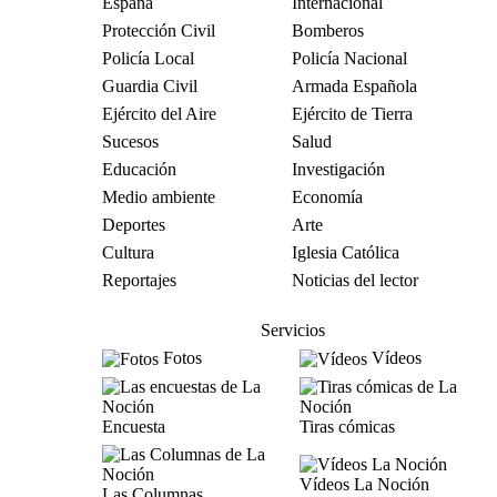
España
Internacional
Protección Civil
Bomberos
Policía Local
Policía Nacional
Guardia Civil
Armada Española
Ejército del Aire
Ejército de Tierra
Sucesos
Salud
Educación
Investigación
Medio ambiente
Economía
Deportes
Arte
Cultura
Iglesia Católica
Reportajes
Noticias del lector
Servicios
Fotos
Vídeos
Encuesta
Tiras cómicas
Vídeos La Noción
Las Columnas