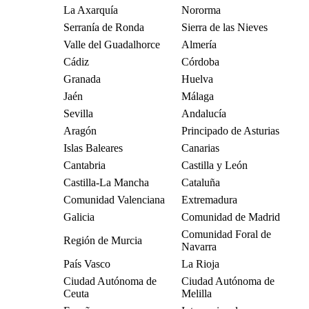
La Axarquía
Nororma
Serranía de Ronda
Sierra de las Nieves
Valle del Guadalhorce
Almería
Cádiz
Córdoba
Granada
Huelva
Jaén
Málaga
Sevilla
Andalucía
Aragón
Principado de Asturias
Islas Baleares
Canarias
Cantabria
Castilla y León
Castilla-La Mancha
Cataluña
Comunidad Valenciana
Extremadura
Galicia
Comunidad de Madrid
Comunidad Foral de
Región de Murcia
Navarra
País Vasco
La Rioja
Ciudad Autónoma de
Ciudad Autónoma de
Ceuta
Melilla