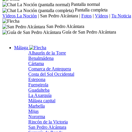
Pantalla normal
Pantalla completa
Vídeos La Noción
|
San Pedro Alcántara
|
Fotos
|
Vídeos
|
Tu Noticia
San Pedro Alcántara
Guía de San Pedro Alcántara
Málaga
Alhaurín de la Torre
Benalmádena
Cártama
Comarca de Antequera
Costa del Sol Occidental
Estepona
Fuengirola
Guadalteba
La Axarquía
Málaga capital
Marbella
Mijas
Nororma
Rincón de la Victoria
San Pedro Alcántara