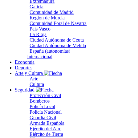
Extremadura
Galicia
Comunidad de Madrid
Región de Murcia
Comunidad Foral de Navarra
País Vasco
La Rioja
Ciudad Autónoma de Ceuta
Ciudad Autónoma de Melilla
España (autonomías)
Internacional
Economía
Deportes
Arte y Cultura
Arte
Cultura
Seguridad
Protección Civil
Bomberos
Policía Local
Policía Nacional
Guardia Civil
Armada Española
Ejército del Aire
Ejército de Tierra