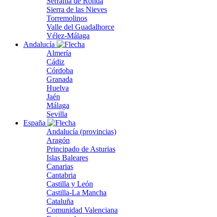
Serranía de Ronda
Sierra de las Nieves
Torremolinos
Valle del Guadalhorce
Vélez-Málaga
Andalucía
Almería
Cádiz
Córdoba
Granada
Huelva
Jaén
Málaga
Sevilla
España
Andalucía (provincias)
Aragón
Principado de Asturias
Islas Baleares
Canarias
Cantabria
Castilla y León
Castilla-La Mancha
Cataluña
Comunidad Valenciana