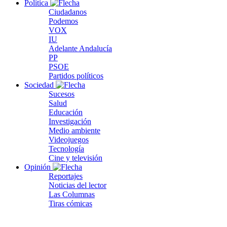
Política
Ciudadanos
Podemos
VOX
IU
Adelante Andalucía
PP
PSOE
Partidos políticos
Sociedad
Sucesos
Salud
Educación
Investigación
Medio ambiente
Videojuegos
Tecnología
Cine y televisión
Opinión
Reportajes
Noticias del lector
Las Columnas
Tiras cómicas