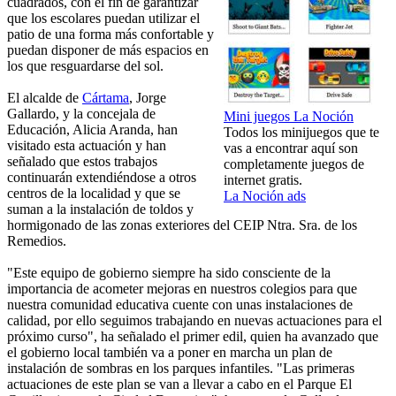
cuadrados, con el fin de garantizar
que los escolares puedan utilizar el
patio de una forma más confortable y
puedan disponer de más espacios en
los que resguardarse del sol.
El alcalde de
Cártama
, Jorge
Gallardo, y la concejala de
Mini juegos La Noción
Educación, Alicia Aranda, han
Todos los minijuegos que te
visitado esta actuación y han
vas a encontrar aquí son
señalado que estos trabajos
completamente juegos de
continuarán extendiéndose a otros
internet gratis.
centros de la localidad y que se
La Noción ads
suman a la instalación de toldos y
hormigonado de las zonas exteriores del CEIP Ntra. Sra. de los
Remedios.
"Este equipo de gobierno siempre ha sido consciente de la
importancia de acometer mejoras en nuestros colegios para que
nuestra comunidad educativa cuente con unas instalaciones de
calidad, por ello seguimos trabajando en nuevas actuaciones para el
próximo curso", ha señalado el primer edil, quien ha avanzado que
el gobierno local también va a poner en marcha un plan de
instalación de sombras en los parques infantiles. "Las primeras
actuaciones de este plan se van a llevar a cabo en el Parque El