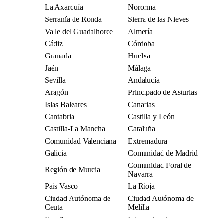
La Axarquía
Nororma
Serranía de Ronda
Sierra de las Nieves
Valle del Guadalhorce
Almería
Cádiz
Córdoba
Granada
Huelva
Jaén
Málaga
Sevilla
Andalucía
Aragón
Principado de Asturias
Islas Baleares
Canarias
Cantabria
Castilla y León
Castilla-La Mancha
Cataluña
Comunidad Valenciana
Extremadura
Galicia
Comunidad de Madrid
Comunidad Foral de
Región de Murcia
Navarra
País Vasco
La Rioja
Ciudad Autónoma de
Ciudad Autónoma de
Ceuta
Melilla