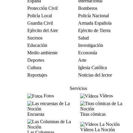
España
Internacional
Protección Civil
Bomberos
Policía Local
Policía Nacional
Guardia Civil
Armada Española
Ejército del Aire
Ejército de Tierra
Sucesos
Salud
Educación
Investigación
Medio ambiente
Economía
Deportes
Arte
Cultura
Iglesia Católica
Reportajes
Noticias del lector
Servicios
Fotos
Vídeos
Encuesta
Tiras cómicas
Vídeos La Noción
Las Columnas