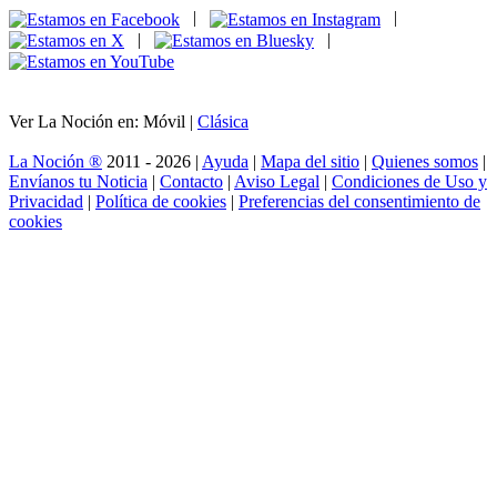
|
|
|
|
Ver La Noción en: Móvil |
Clásica
La Noción ®
2011 - 2026 |
Ayuda
|
Mapa del sitio
|
Quienes somos
|
Envíanos tu Noticia
|
Contacto
|
Aviso Legal
|
Condiciones de Uso y
Privacidad
|
Política de cookies
|
Preferencias del consentimiento de
cookies