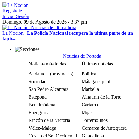
Regístrate
Iniciar Sesión
Domingo, 09 de Agosto de 2026 - 3:37 pm
La Noción
|
La Policía Nacional recupera la última parte de un
tapiz...
Noticias de Portada
Noticias más leídas
Últimas noticias
Andalucía (provincias)
Política
Sociedad
Málaga capital
San Pedro Alcántara
Marbella
Estepona
Alhaurín de la Torre
Benalmádena
Cártama
Fuengirola
Mijas
Rincón de la Victoria
Torremolinos
Vélez-Málaga
Comarca de Antequera
Costa del Sol Occidental
Guadalteba