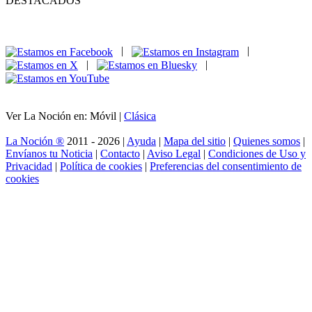
DESTACADOS
|
|
|
|
Ver La Noción en: Móvil |
Clásica
La Noción ®
2011 - 2026 |
Ayuda
|
Mapa del sitio
|
Quienes somos
|
Envíanos tu Noticia
|
Contacto
|
Aviso Legal
|
Condiciones de Uso y
Privacidad
|
Política de cookies
|
Preferencias del consentimiento de
cookies