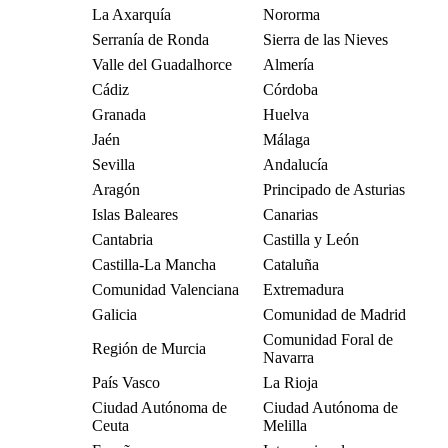
La Axarquía
Nororma
Serranía de Ronda
Sierra de las Nieves
Valle del Guadalhorce
Almería
Cádiz
Córdoba
Granada
Huelva
Jaén
Málaga
Sevilla
Andalucía
Aragón
Principado de Asturias
Islas Baleares
Canarias
Cantabria
Castilla y León
Castilla-La Mancha
Cataluña
Comunidad Valenciana
Extremadura
Galicia
Comunidad de Madrid
Comunidad Foral de
Región de Murcia
Navarra
País Vasco
La Rioja
Ciudad Autónoma de
Ciudad Autónoma de
Ceuta
Melilla