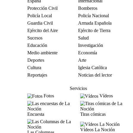
España
Internacional
Protección Civil
Bomberos
Policía Local
Policía Nacional
Guardia Civil
Armada Española
Ejército del Aire
Ejército de Tierra
Sucesos
Salud
Educación
Investigación
Medio ambiente
Economía
Deportes
Arte
Cultura
Iglesia Católica
Reportajes
Noticias del lector
Servicios
Fotos
Vídeos
Encuesta
Tiras cómicas
Vídeos La Noción
Las Columnas