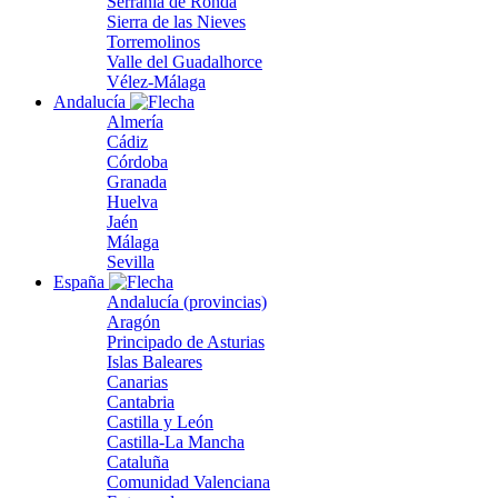
Serranía de Ronda
Sierra de las Nieves
Torremolinos
Valle del Guadalhorce
Vélez-Málaga
Andalucía
Almería
Cádiz
Córdoba
Granada
Huelva
Jaén
Málaga
Sevilla
España
Andalucía (provincias)
Aragón
Principado de Asturias
Islas Baleares
Canarias
Cantabria
Castilla y León
Castilla-La Mancha
Cataluña
Comunidad Valenciana