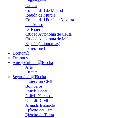
Extremadura
Galicia
Comunidad de Madrid
Región de Murcia
Comunidad Foral de Navarra
País Vasco
La Rioja
Ciudad Autónoma de Ceuta
Ciudad Autónoma de Melilla
España (autonomías)
Internacional
Economía
Deportes
Arte y Cultura
Arte
Cultura
Seguridad
Protección Civil
Bomberos
Policía Local
Policía Nacional
Guardia Civil
Armada Española
Ejército del Aire
Ejército de Tierra