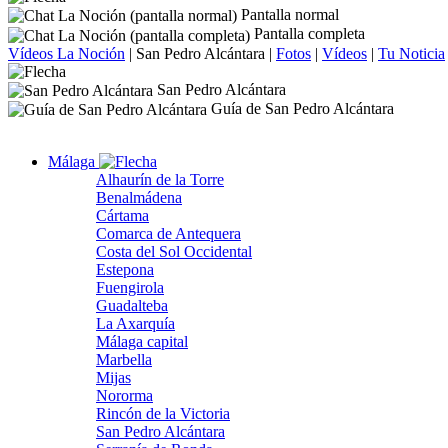
Pantalla normal
Pantalla completa
Vídeos La Noción
|
San Pedro Alcántara
|
Fotos
|
Vídeos
|
Tu Noticia
San Pedro Alcántara
Guía de San Pedro Alcántara
Málaga
Alhaurín de la Torre
Benalmádena
Cártama
Comarca de Antequera
Costa del Sol Occidental
Estepona
Fuengirola
Guadalteba
La Axarquía
Málaga capital
Marbella
Mijas
Nororma
Rincón de la Victoria
San Pedro Alcántara