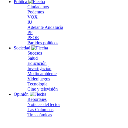
Política
Ciudadanos
Podemos
VOX
IU
Adelante Andalucía
PP
PSOE
Partidos políticos
Sociedad
Sucesos
Salud
Educación
Investigación
Medio ambiente
Videojuegos
Tecnología
Cine y televisión
Opinión
Reportajes
Noticias del lector
Las Columnas
Tiras cómicas