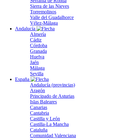
Serranía de Ronda
Sierra de las Nieves
Torremolinos
Valle del Guadalhorce
Vélez-Málaga
Andalucía
Almería
Cádiz
Córdoba
Granada
Huelva
Jaén
Málaga
Sevilla
España
Andalucía (provincias)
Aragón
Principado de Asturias
Islas Baleares
Canarias
Cantabria
Castilla y León
Castilla-La Mancha
Cataluña
Comunidad Valenciana