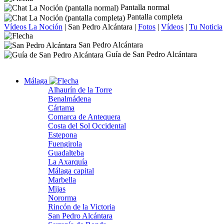
Pantalla normal
Pantalla completa
Vídeos La Noción
|
San Pedro Alcántara
|
Fotos
|
Vídeos
|
Tu Noticia
San Pedro Alcántara
Guía de San Pedro Alcántara
Málaga
Alhaurín de la Torre
Benalmádena
Cártama
Comarca de Antequera
Costa del Sol Occidental
Estepona
Fuengirola
Guadalteba
La Axarquía
Málaga capital
Marbella
Mijas
Nororma
Rincón de la Victoria
San Pedro Alcántara