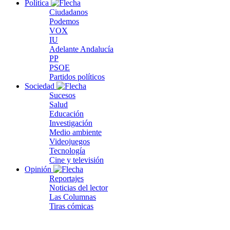
Política
Ciudadanos
Podemos
VOX
IU
Adelante Andalucía
PP
PSOE
Partidos políticos
Sociedad
Sucesos
Salud
Educación
Investigación
Medio ambiente
Videojuegos
Tecnología
Cine y televisión
Opinión
Reportajes
Noticias del lector
Las Columnas
Tiras cómicas