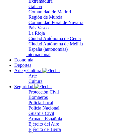
Extremadura
Galicia
Comunidad de Madrid
Región de Murcia
Comunidad Foral de Navarra
País Vasco
La Rioja
Ciudad Autónoma de Ceuta
Ciudad Autónoma de Melilla
España (autonomías)
Internacional
Economía
Deportes
Arte y Cultura
Arte
Cultura
Seguridad
Protección Civil
Bomberos
Policía Local
Policía Nacional
Guardia Civil
Armada Española
Ejército del Aire
Ejército de Tierra