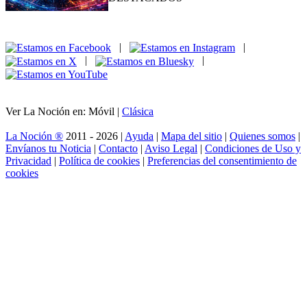
|
|
|
|
Ver La Noción en: Móvil |
Clásica
La Noción ®
2011 - 2026 |
Ayuda
|
Mapa del sitio
|
Quienes somos
|
Envíanos tu Noticia
|
Contacto
|
Aviso Legal
|
Condiciones de Uso y
Privacidad
|
Política de cookies
|
Preferencias del consentimiento de
cookies