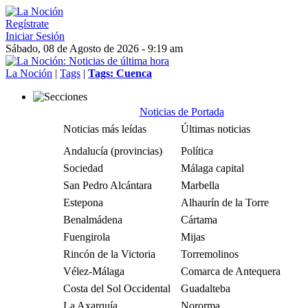
Regístrate
Iniciar Sesión
Sábado, 08 de Agosto de 2026 - 9:19 am
La Noción
|
Tags
|
Tags: Cuenca
Noticias de Portada
Noticias más leídas
Últimas noticias
Andalucía (provincias)
Política
Sociedad
Málaga capital
San Pedro Alcántara
Marbella
Estepona
Alhaurín de la Torre
Benalmádena
Cártama
Fuengirola
Mijas
Rincón de la Victoria
Torremolinos
Vélez-Málaga
Comarca de Antequera
Costa del Sol Occidental
Guadalteba
La Axarquía
Nororma