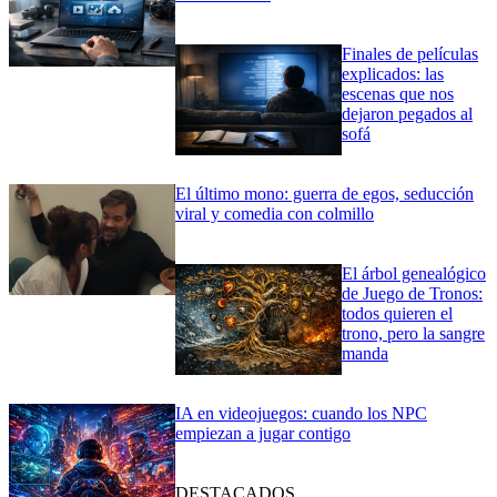
Finales de películas
explicados: las
escenas que nos
dejaron pegados al
sofá
El último mono: guerra de egos, seducción
viral y comedia con colmillo
El árbol genealógico
de Juego de Tronos:
todos quieren el
trono, pero la sangre
manda
IA en videojuegos: cuando los NPC
empiezan a jugar contigo
DESTACADOS