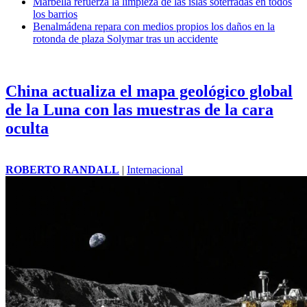
Marbella refuerza la limpieza de las islas soterradas en todos
los barrios
Benalmádena repara con medios propios los daños en la
rotonda de plaza Solymar tras un accidente
China actualiza el mapa geológico global
de la Luna con las muestras de la cara
oculta
ROBERTO RANDALL
|
Internacional