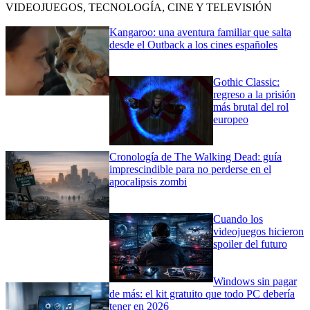
VIDEOJUEGOS, TECNOLOGÍA, CINE Y TELEVISIÓN
Kangaroo: una aventura familiar que salta
desde el Outback a los cines españoles
Gothic Classic:
regreso a la prisión
más brutal del rol
europeo
Cronología de The Walking Dead: guía
imprescindible para no perderse en el
apocalipsis zombi
Cuando los
videojuegos hicieron
spoiler del futuro
Windows sin pagar
de más: el kit gratuito que todo PC debería
tener en 2026