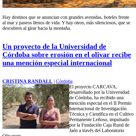
Hay destinos que se anuncian con grandes avenidas, hoteles frente
al mar y paseos llenos de vida. Y hay otros, más silenciosos, que se
descubren al girar hacia la montaña.
Un proyecto de la Universidad de
Córdoba sobre erosión en el olivar recibe
una mención especial internacional
CRISTINA RANDALL
|
Córdoba
El proyecto CARCAVA,
desarrollado por la Universidad
de Córdoba, ha recibido una
mención especial en el II Premio
Internacional de Investigación
Técnica y Científica en el Cultivo
Permanente Leñoso, impulsado
por la Fundación Caja Rural de
Jaén a través del Laboratorio
Olivarum.