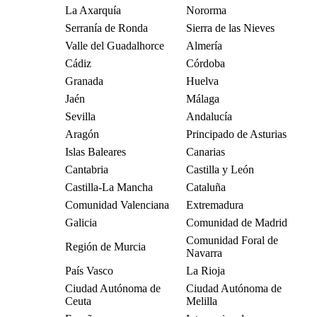
La Axarquía
Nororma
Serranía de Ronda
Sierra de las Nieves
Valle del Guadalhorce
Almería
Cádiz
Córdoba
Granada
Huelva
Jaén
Málaga
Sevilla
Andalucía
Aragón
Principado de Asturias
Islas Baleares
Canarias
Cantabria
Castilla y León
Castilla-La Mancha
Cataluña
Comunidad Valenciana
Extremadura
Galicia
Comunidad de Madrid
Comunidad Foral de
Región de Murcia
Navarra
País Vasco
La Rioja
Ciudad Autónoma de
Ciudad Autónoma de
Ceuta
Melilla