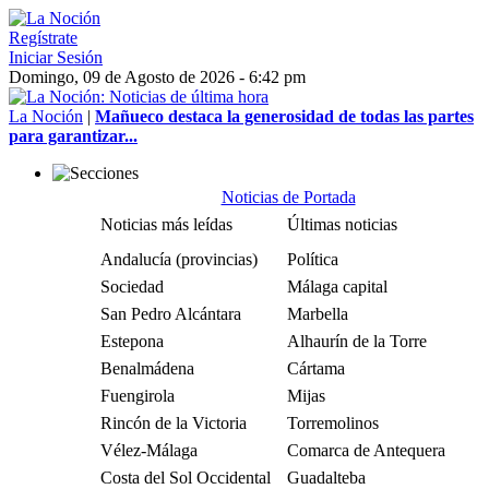
Regístrate
Iniciar Sesión
Domingo, 09 de Agosto de 2026 - 6:42 pm
La Noción
|
Mañueco destaca la generosidad de todas las partes
para garantizar...
Noticias de Portada
Noticias más leídas
Últimas noticias
Andalucía (provincias)
Política
Sociedad
Málaga capital
San Pedro Alcántara
Marbella
Estepona
Alhaurín de la Torre
Benalmádena
Cártama
Fuengirola
Mijas
Rincón de la Victoria
Torremolinos
Vélez-Málaga
Comarca de Antequera
Costa del Sol Occidental
Guadalteba