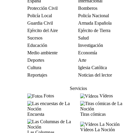
España
Internacional
Protección Civil
Bomberos
Policía Local
Policía Nacional
Guardia Civil
Armada Española
Ejército del Aire
Ejército de Tierra
Sucesos
Salud
Educación
Investigación
Medio ambiente
Economía
Deportes
Arte
Cultura
Iglesia Católica
Reportajes
Noticias del lector
Servicios
Fotos
Vídeos
Encuesta
Tiras cómicas
Vídeos La Noción
Las Columnas